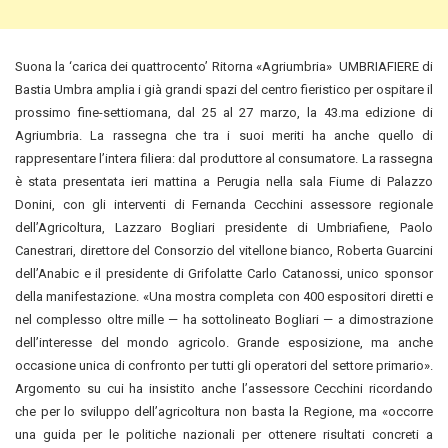
Suona la ‘carica dei quattrocento’ Ritorna «Agriumbria» UMBRIAFIERE di
Bastia Umbra amplia i già grandi spazi del centro fieristico per ospitare il
prossimo fine-settiomana, dal 25 al 27 marzo, la 43.ma edizione di
Agriumbria. La rassegna che tra i suoi meriti ha anche quello di
rappresentare l’intera filiera: dal produttore al consumatore. La rassegna
è stata presentata ieri mattina a Perugia nella sala Fiume di Palazzo
Donini, con gli interventi di Fernanda Cecchini assessore regionale
dell’Agricoltura, Lazzaro Bogliari presidente di Umbriafiene, Paolo
Canestrari, direttore del Consorzio del vitellone bianco, Roberta Guarcini
dell’Anabic e il presidente di Grifolatte Carlo Catanossi, unico sponsor
della manifestazione. «Una mostra completa con 400 espositori diretti e
nel complesso oltre mille — ha sottolineato Bogliari — a dimostrazione
dell’interesse del mondo agricolo. Grande esposizione, ma anche
occasione unica di confronto per tutti gli operatori del settore primario».
Argomento su cui ha insistito anche l’assessore Cecchini ricordando
che per lo sviluppo dell’agricoltura non basta la Regione, ma «occorre
una guida per le politiche nazionali per ottenere risultati concreti a