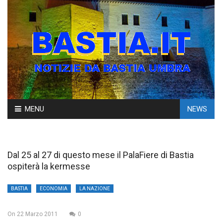
Skip
MENU
NEWS
to
content
Dal 25 al 27 di questo mese il PalaFiere di Bastia
ospiterà la kermesse
BASTIA
ECONOMIA
LA NAZIONE
On
22 Marzo 2011
0