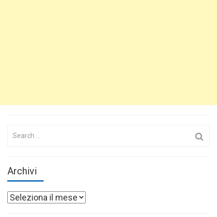
Search
for:
Archivi
Archivi