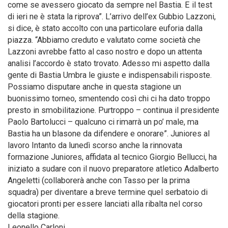
come se avessero giocato da sempre nel Bastia. E il test
di ieri ne è stata la riprova”. L’arrivo dell’ex Gubbio Lazzoni,
si dice, è stato accolto con una particolare euforia dalla
piazza. “Abbiamo creduto e valutato come società che
Lazzoni avrebbe fatto al caso nostro e dopo un attenta
analisi l’accordo è stato trovato. Adesso mi aspetto dalla
gente di Bastia Umbra le giuste e indispensabili risposte.
Possiamo disputare anche in questa stagione un
buonissimo torneo, smentendo così chi ci ha dato troppo
presto in smobilitazione. Purtroppo – continua il presidente
Paolo Bartolucci – qualcuno ci rimarrà un po’ male, ma
Bastia ha un blasone da difendere e onorare”. Juniores al
lavoro Intanto da lunedì scorso anche la rinnovata
formazione Juniores, affidata al tecnico Giorgio Bellucci, ha
iniziato a sudare con il nuovo preparatore atletico Adalberto
Angeletti (collaborerà anche con Tasso per la prima
squadra) per diventare a breve termine quel serbatoio di
giocatori pronti per essere lanciati alla ribalta nel corso
della stagione.
Leonello Carloni