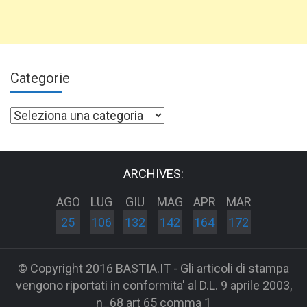
Categorie
Categorie
ARCHIVES:
AGO
LUG
GIU
MAG
APR
MAR
25
106
132
142
164
172
© Copyright 2016 BASTIA.IT - Gli articoli di stampa
vengono riportati in conformita' al D.L. 9 aprile 2003,
n_68 art 65 comma 1