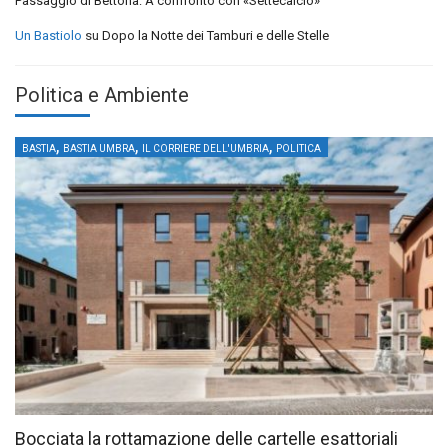
Passaggio di Bettona: A confronto con «Settecalcio»
Un Bastiolo
su
Dopo la Notte dei Tamburi e delle Stelle
Politica e Ambiente
,
,
,
BASTIA
BASTIA UMBRA
IL CORRIERE DELL'UMBRIA
POLITICA
Bocciata la rottamazione delle cartelle esattoriali