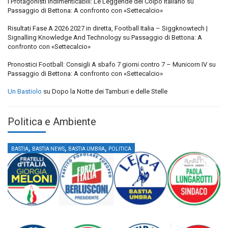
I Protagonisti Indimenticabili: Le Leggende del Colpo Italiano
su
Passaggio di Bettona: A confronto con «Settecalcio»
Risultati Fase A 2026 2027 in diretta, Football Italia – Siggknowtech |
Signalling Knowledge And Technology
su
Passaggio di Bettona: A
confronto con «Settecalcio»
Pronostici Football: Consigli A sbafo 7 giorni contro 7 – Municorn IV
su
Passaggio di Bettona: A confronto con «Settecalcio»
Un Bastiolo
su
Dopo la Notte dei Tamburi e delle Stelle
Politica e Ambiente
,
,
,
BASTIA
BASTIA NEWS
BASTIA UMBRA
POLITICA