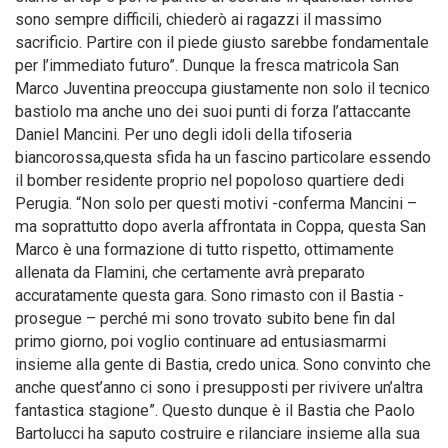
sono sempre difficili, chiederò ai ragazzi il massimo
sacrificio. Partire con il piede giusto sarebbe fondamentale
per l’immediato futuro”. Dunque la fresca matricola San
Marco Juventina preoccupa giustamente non solo il tecnico
bastiolo ma anche uno dei suoi punti di forza l’attaccante
Daniel Mancini. Per uno degli idoli della tifoseria
biancorossa,questa sfida ha un fascino particolare essendo
il bomber residente proprio nel popoloso quartiere dedi
Perugia. “Non solo per questi motivi -conferma Mancini –
ma soprattutto dopo averla affrontata in Coppa, questa San
Marco è una formazione di tutto rispetto, ottimamente
allenata da Flamini, che certamente avrà preparato
accuratamente questa gara. Sono rimasto con il Bastia -
prosegue – perché mi sono trovato subito bene fin dal
primo giorno, poi voglio continuare ad entusiasmarmi
insieme alla gente di Bastia, credo unica. Sono convinto che
anche quest’anno ci sono i presupposti per rivivere un’altra
fantastica stagione”. Questo dunque è il Bastia che Paolo
Bartolucci ha saputo costruire e rilanciare insieme alla sua