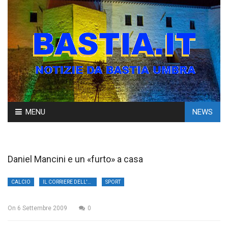
Skip
MENU
NEWS
to
content
Daniel Mancini e un «furto» a casa
CALCIO
IL CORRIERE DELL'UMBRIA
SPORT
On
6 Settembre 2009
0