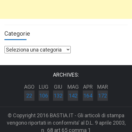
Categorie
Categorie
ARCHIVES:
AGO
LUG
GIU
MAG
APR
MAR
22
106
132
142
164
172
© Copyright 2016 BASTIA.IT - Gli articoli di stampa
vengono riportati in conformita' al D.L. 9 aprile 2003,
n_68 art 65 comma 1