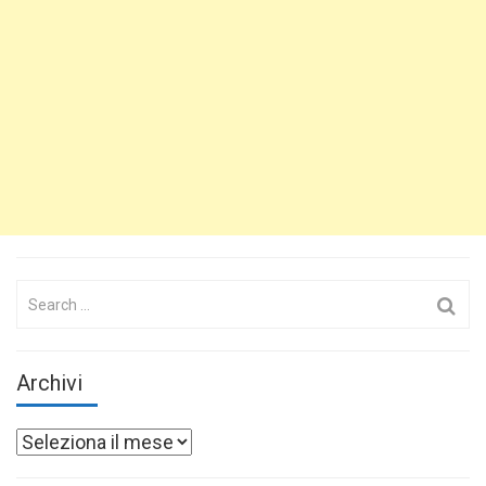
Search
for:
Archivi
Archivi