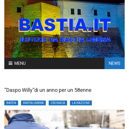
Skip
MENU
NEWS
to
content
“Daspo Willy“di un anno per un 58enne
BASTIA
BASTIA UMBRA
CRONACA
LA NAZIONE