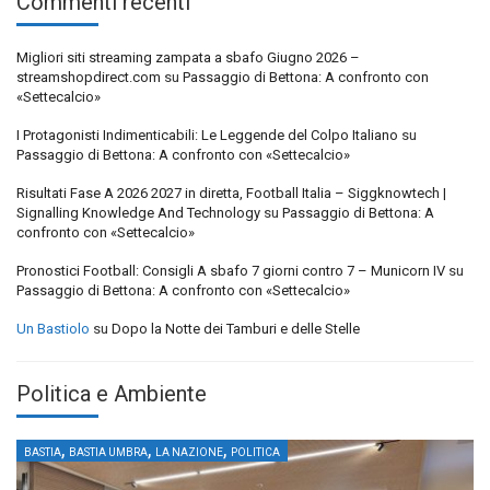
Commenti recenti
Migliori siti streaming zampata a sbafo Giugno 2026 –
streamshopdirect.com
su
Passaggio di Bettona: A confronto con
«Settecalcio»
I Protagonisti Indimenticabili: Le Leggende del Colpo Italiano
su
Passaggio di Bettona: A confronto con «Settecalcio»
Risultati Fase A 2026 2027 in diretta, Football Italia – Siggknowtech |
Signalling Knowledge And Technology
su
Passaggio di Bettona: A
confronto con «Settecalcio»
Pronostici Football: Consigli A sbafo 7 giorni contro 7 – Municorn IV
su
Passaggio di Bettona: A confronto con «Settecalcio»
Un Bastiolo
su
Dopo la Notte dei Tamburi e delle Stelle
Politica e Ambiente
,
,
,
BASTIA
BASTIA UMBRA
LA NAZIONE
POLITICA