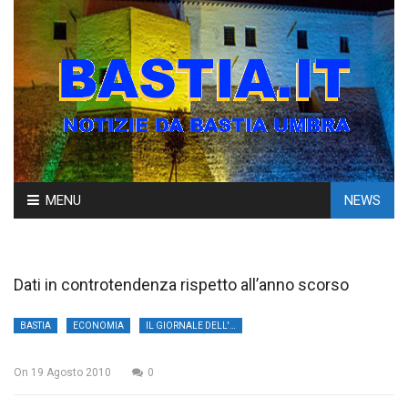
Skip
MENU
NEWS
to
content
Dati in controtendenza rispetto all’anno scorso
BASTIA
ECONOMIA
IL GIORNALE DELL'UMBRIA
On
19 Agosto 2010
0