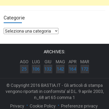
Categorie
Categorie
ARCHIVES:
AGO
LUG
GIU
MAG
APR
MAR
25
106
132
142
164
172
© Copyright 2016 BASTIA.IT - Gli articoli di stampa
vengono riportati in conformita' al D.L. 9 aprile 2003,
n_68 art 65 comma 1
Privacy
Cookie Policy
Preferenze privacy