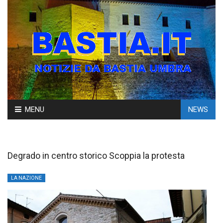
Skip
MENU
NEWS
to
content
Degrado in centro storico Scoppia la protesta
LA NAZIONE