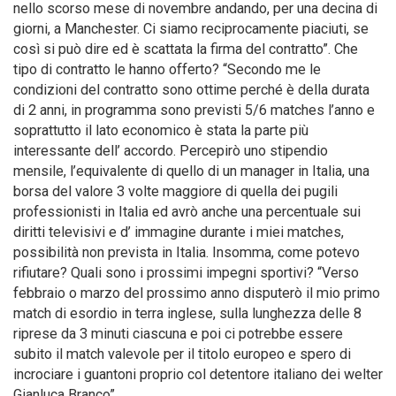
nello scorso mese di novembre andando, per una decina di
giorni, a Manchester. Ci siamo reciprocamente piaciuti, se
così si può dire ed è scattata la firma del contratto”. Che
tipo di contratto le hanno offerto? “Secondo me le
condizioni del contratto sono ottime perché è della durata
di 2 anni, in programma sono previsti 5/6 matches l’anno e
soprattutto il lato economico è stata la parte più
interessante dell’ accordo. Percepirò uno stipendio
mensile, l’equivalente di quello di un manager in Italia, una
borsa del valore 3 volte maggiore di quella dei pugili
professionisti in Italia ed avrò anche una percentuale sui
diritti televisivi e d’ immagine durante i miei matches,
possibilità non prevista in Italia. Insomma, come potevo
rifiutare? Quali sono i prossimi impegni sportivi? “Verso
febbraio o marzo del prossimo anno disputerò il mio primo
match di esordio in terra inglese, sulla lunghezza delle 8
riprese da 3 minuti ciascuna e poi ci potrebbe essere
subito il match valevole per il titolo europeo e spero di
incrociare i guantoni proprio col detentore italiano dei welter
Gianluca Branco”.