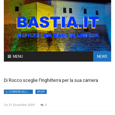
Skip
MENU
NEWS
to
content
Di Rocco sceglie l’Inghilterra per la sua carriera
IL CORRIERE DELL'UMBRIA
SPORT
On
31 Dicembre 2009
0