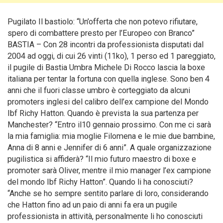
Pugilato Il bastiolo: “Un’offerta che non potevo rifiutare,
spero di combattere presto per l’Europeo con Branco”
BASTIA – Con 28 incontri da professionista disputati dal
2004 ad oggi, di cui 26 vinti (11ko), 1 perso ed 1 pareggiato,
il pugile di Bastia Umbra Michele Di Rocco lascia la boxe
italiana per tentar la fortuna con quella inglese. Sono ben 4
anni che il fuori classe umbro è corteggiato da alcuni
promoters inglesi del calibro dell’ex campione del Mondo
Ibf Richy Hatton.
Quando è prevista la sua partenza per
Manchester? “Entro il10 gennaio prossimo. Con me ci sarà
la mia famiglia: mia moglie Filomena e le mie due bambine,
Anna di 8 anni e Jennifer di 6 anni”. A quale organizzazione
pugilistica si affiderà? “Il mio futuro maestro di boxe e
promoter sarà Oliver, mentre il mio manager l’ex campione
del mondo Ibf Richy Hatton”. Quando li ha conosciuti?
“Anche se ho sempre sentito parlare di loro, considerando
che Hatton fino ad un paio di anni fa era un pugile
professionista in attività, personalmente li ho conosciuti