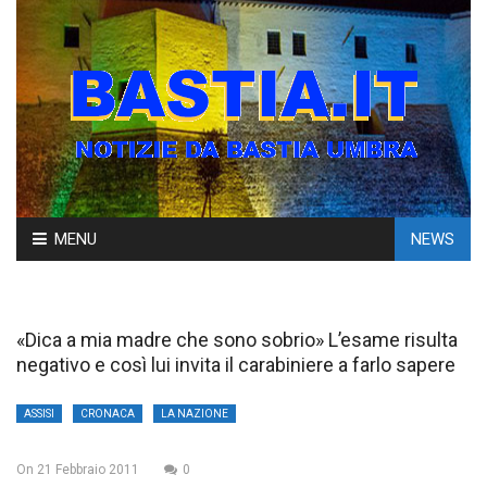
Skip
MENU
NEWS
to
content
«Dica a mia madre che sono sobrio» L’esame risulta
negativo e così lui invita il carabiniere a farlo sapere
ASSISI
CRONACA
LA NAZIONE
On
21 Febbraio 2011
0