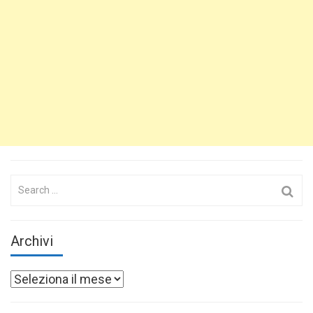
Search
for:
Archivi
Archivi