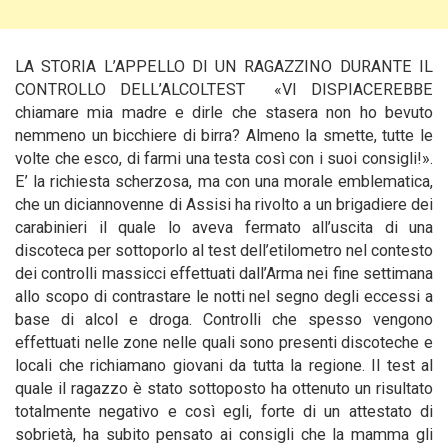
LA STORIA L’APPELLO DI UN RAGAZZINO DURANTE IL
CONTROLLO DELL’ALCOLTEST «VI DISPIACEREBBE
chiamare mia madre e dirle che stasera non ho bevuto
nemmeno un bicchiere di birra? Almeno la smette, tutte le
volte che esco, di farmi una testa così con i suoi consigli!».
E’ la richiesta scherzosa, ma con una morale emblematica,
che un diciannovenne di Assisi ha rivolto a un brigadiere dei
carabinieri il quale lo aveva fermato all’uscita di una
discoteca per sottoporlo al test dell’etilometro nel contesto
dei controlli massicci effettuati dall’Arma nei fine settimana
allo scopo di contrastare le notti nel segno degli eccessi a
base di alcol e droga.
Controlli che spesso vengono
effettuati nelle zone nelle quali sono presenti discoteche e
locali che richiamano giovani da tutta la regione. Il test al
quale il ragazzo è stato sottoposto ha ottenuto un risultato
totalmente negativo e così egli, forte di un attestato di
sobrietà, ha subito pensato ai consigli che la mamma gli