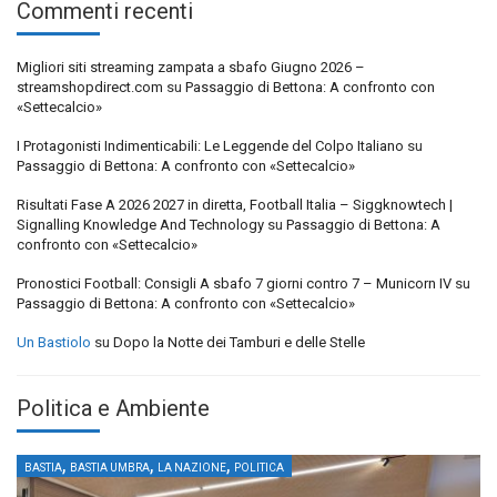
Commenti recenti
Migliori siti streaming zampata a sbafo Giugno 2026 –
streamshopdirect.com
su
Passaggio di Bettona: A confronto con
«Settecalcio»
I Protagonisti Indimenticabili: Le Leggende del Colpo Italiano
su
Passaggio di Bettona: A confronto con «Settecalcio»
Risultati Fase A 2026 2027 in diretta, Football Italia – Siggknowtech |
Signalling Knowledge And Technology
su
Passaggio di Bettona: A
confronto con «Settecalcio»
Pronostici Football: Consigli A sbafo 7 giorni contro 7 – Municorn IV
su
Passaggio di Bettona: A confronto con «Settecalcio»
Un Bastiolo
su
Dopo la Notte dei Tamburi e delle Stelle
Politica e Ambiente
,
,
,
BASTIA
BASTIA UMBRA
LA NAZIONE
POLITICA