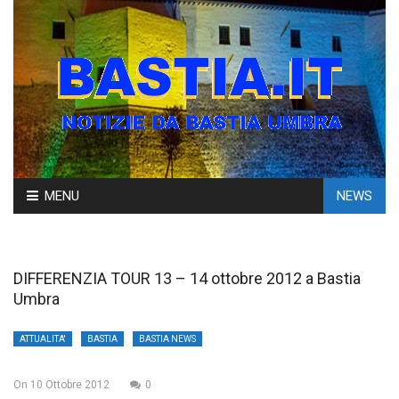
Skip
MENU
NEWS
to
content
DIFFERENZIA TOUR 13 – 14 ottobre 2012 a Bastia
Umbra
ATTUALITA'
BASTIA
BASTIA NEWS
On
10 Ottobre 2012
0