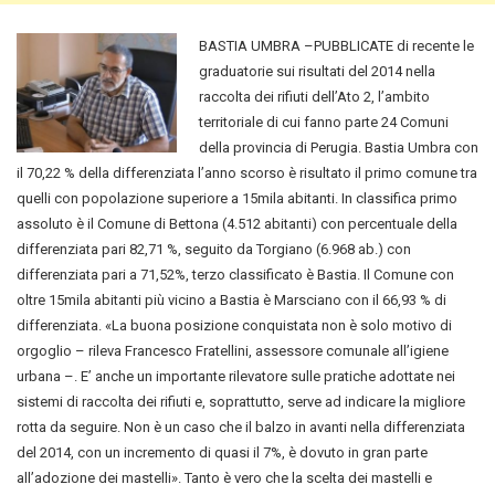
BASTIA UMBRA –PUBBLICATE di recente le
graduatorie sui risultati del 2014 nella
raccolta dei rifiuti dell’Ato 2, l’ambito
territoriale di cui fanno parte 24 Comuni
della provincia di Perugia. Bastia Umbra con
il 70,22 % della differenziata l’anno scorso è risultato il primo comune tra
quelli con popolazione superiore a 15mila abitanti. In classifica primo
assoluto è il Comune di Bettona (4.512 abitanti) con percentuale della
differenziata pari 82,71 %, seguito da Torgiano (6.968 ab.) con
differenziata pari a 71,52%, terzo classificato è Bastia. Il Comune con
oltre 15mila abitanti più vicino a Bastia è Marsciano con il 66,93 % di
differenziata. «La buona posizione conquistata non è solo motivo di
orgoglio – rileva Francesco Fratellini, assessore comunale all’igiene
urbana –. E’ anche un importante rilevatore sulle pratiche adottate nei
sistemi di raccolta dei rifiuti e, soprattutto, serve ad indicare la migliore
rotta da seguire. Non è un caso che il balzo in avanti nella differenziata
del 2014, con un incremento di quasi il 7%, è dovuto in gran parte
all’adozione dei mastelli». Tanto è vero che la scelta dei mastelli e