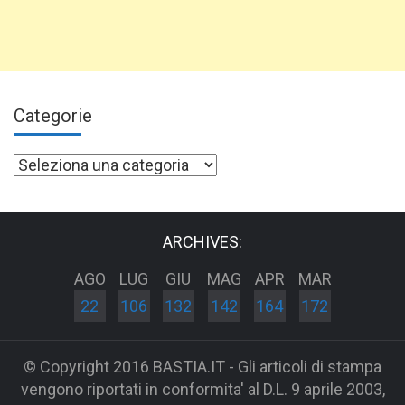
Categorie
Categorie
ARCHIVES:
AGO
LUG
GIU
MAG
APR
MAR
22
106
132
142
164
172
© Copyright 2016 BASTIA.IT - Gli articoli di stampa
vengono riportati in conformita' al D.L. 9 aprile 2003,