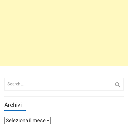
Search
for:
Archivi
Archivi