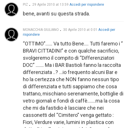
PIZ
29 Aprile 2010 at 13:59
Accedi per rispondere
bene, avanti su questa strada.
MONACCHIA GIULIANO
30 Aprile 2010 at 0:01
Accedi per
rispondere
“OTTIMO”…… Va tutto Bene…. Tutti faremo i ”
BRAVI CITTADINI” e con qualche sacrificio,
svolgeremo il compito di “Differenziatori
DOC” ……. Ma i BAR Bastioli fanno la raccolta
differenziata ..? …io frequento alcuni Bar e
ho la certezza che NON fanno nessun tipo
di differenziata e tutti sappiamo che cosa
trattano, mischiano serenamente, bottiglie di
vetro giornali e fondi di caffè…….ma la cosa
che mi da fastidio è lasciare che nei
cassonetti del “Cimitero” venga gettato :
Fiori, Verdure varie, lumini in plastica con