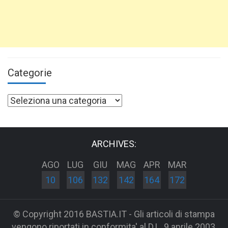
Categorie
Categorie
ARCHIVES:
AGO
LUG
GIU
MAG
APR
MAR
10
106
132
142
164
172
© Copyright 2016 BASTIA.IT - Gli articoli di stampa
vengono riportati in conformita' al D.L. 9 aprile 2003,