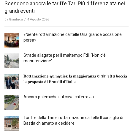
Scendono ancora le tariffe Tari Più differenziata nei
grandi eventi
By
Gianluca
/
4 Agosto 2026
«Niente rottamazione cartelle Una grande occasione
persa»
Strade allagate per il maltempo FdI: “Non c’è
manutenzione”
𝐑𝐨𝐭𝐭𝐚𝐦𝐚𝐳𝐢𝐨𝐧𝐞-𝐪𝐮i𝐧𝐪𝐮𝐢𝐞𝐬: 𝐥𝐚 𝐦𝐚𝐠𝐠𝐢𝐨𝐫𝐚𝐧𝐳𝐚 di sinistra 𝐛𝐨𝐜𝐜𝐢𝐚
𝐥𝐚 𝐩𝐫𝐨𝐩𝐨𝐬𝐭𝐚 𝐝𝐢 𝐅𝐫𝐚𝐭𝐞𝐥𝐥𝐢 𝐝’𝐈𝐭𝐚𝐥𝐢𝐚
Ancora polemiche sul cavalcaferrovia
Tariffe della Tari e rottamazione cartelle Il consiglio di
Bastia chiamato a decidere