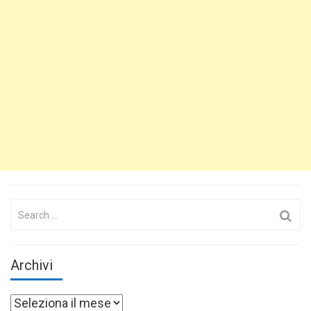
Search
for:
Archivi
Archivi