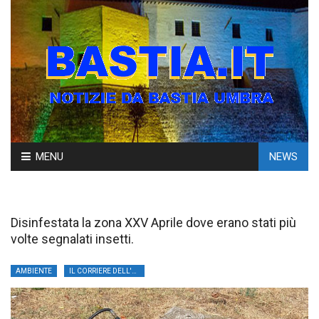
Skip
MENU
NEWS
to
content
Disinfestata la zona XXV Aprile dove erano stati più
volte segnalati insetti.
AMBIENTE
IL CORRIERE DELL'UMBRIA