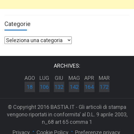
Categorie
Categorie
ARCHIVES:
AGO
LUG
GIU
MAG
APR
MAR
18
106
132
142
164
172
© Copyright 2016 BASTIA.IT - Gli articoli di stampa
vengono riportati in conformita' al D.L. 9 aprile 2003,
n_68 art 65 comma 1
Privacy
Cookie Policy
Preferenze privacy