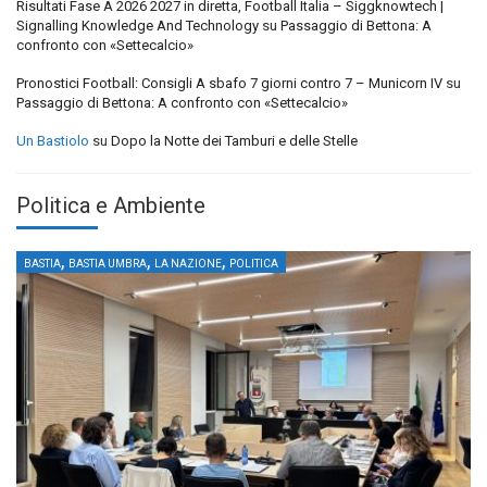
Risultati Fase A 2026 2027 in diretta, Football Italia – Siggknowtech |
Signalling Knowledge And Technology
su
Passaggio di Bettona: A
confronto con «Settecalcio»
Pronostici Football: Consigli A sbafo 7 giorni contro 7 – Municorn IV
su
Passaggio di Bettona: A confronto con «Settecalcio»
Un Bastiolo
su
Dopo la Notte dei Tamburi e delle Stelle
Politica e Ambiente
,
,
,
BASTIA
BASTIA UMBRA
LA NAZIONE
POLITICA