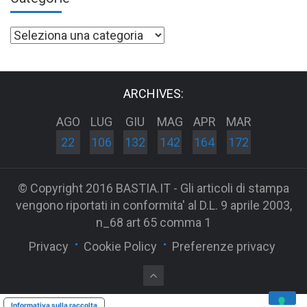
Categorie
ARCHIVES:
AGO
LUG
GIU
MAG
APR
MAR
22
106
132
142
164
172
© Copyright 2016 BASTIA.IT - Gli articoli di stampa
vengono riportati in conformita' al D.L. 9 aprile 2003,
n_68 art 65 comma 1
Privacy
Cookie Policy
Preferenze privacy
Informativa sulla raccolta