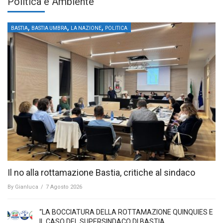
Politica e Ambiente
,
,
,
BASTIA
BASTIA UMBRA
LA NAZIONE
POLITICA
Il no alla rottamazione Bastia, critiche al sindaco
By
Gianluca
/
7 Agosto 2026
“LA BOCCIATURA DELLA ROTTAMAZIONE QUINQUIES E
IL CASO DEL SUPERSINDACO DI BASTIA