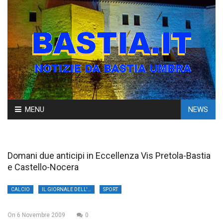
Skip
MENU
NEWS
to
content
Domani due anticipi in Eccellenza Vis Pretola-Bastia
e Castello-Nocera
CALCIO
IL GIORNALE DELL'UMBRIA
SPORT
On
6 Novembre 2009
0