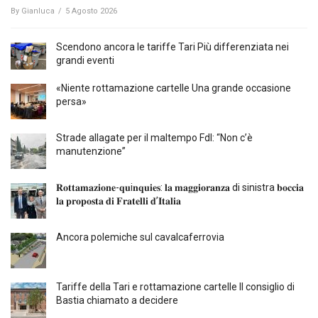
By
Gianluca
/
5 Agosto 2026
Scendono ancora le tariffe Tari Più differenziata nei
grandi eventi
«Niente rottamazione cartelle Una grande occasione
persa»
Strade allagate per il maltempo FdI: “Non c’è
manutenzione”
𝐑𝐨𝐭𝐭𝐚𝐦𝐚𝐳𝐢𝐨𝐧𝐞-𝐪𝐮i𝐧𝐪𝐮𝐢𝐞𝐬: 𝐥𝐚 𝐦𝐚𝐠𝐠𝐢𝐨𝐫𝐚𝐧𝐳𝐚 di sinistra 𝐛𝐨𝐜𝐜𝐢𝐚
𝐥𝐚 𝐩𝐫𝐨𝐩𝐨𝐬𝐭𝐚 𝐝𝐢 𝐅𝐫𝐚𝐭𝐞𝐥𝐥𝐢 𝐝’𝐈𝐭𝐚𝐥𝐢𝐚
Ancora polemiche sul cavalcaferrovia
Tariffe della Tari e rottamazione cartelle Il consiglio di
Bastia chiamato a decidere