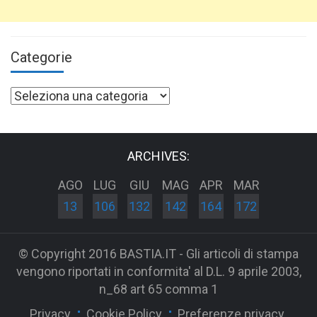
Categorie
Categorie
ARCHIVES:
AGO
LUG
GIU
MAG
APR
MAR
13
106
132
142
164
172
© Copyright 2016 BASTIA.IT - Gli articoli di stampa
vengono riportati in conformita' al D.L. 9 aprile 2003,
n_68 art 65 comma 1
Privacy
Cookie Policy
Preferenze privacy