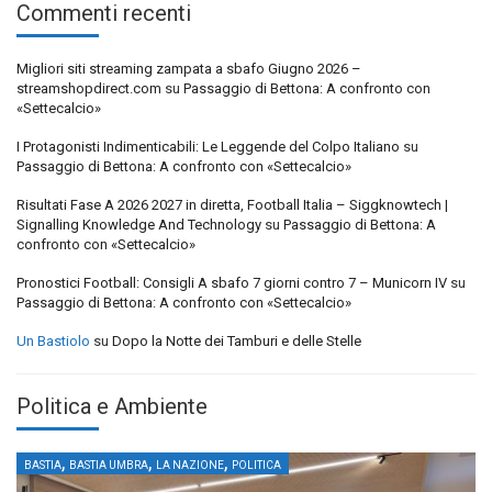
Commenti recenti
Migliori siti streaming zampata a sbafo Giugno 2026 –
streamshopdirect.com
su
Passaggio di Bettona: A confronto con
«Settecalcio»
I Protagonisti Indimenticabili: Le Leggende del Colpo Italiano
su
Passaggio di Bettona: A confronto con «Settecalcio»
Risultati Fase A 2026 2027 in diretta, Football Italia – Siggknowtech |
Signalling Knowledge And Technology
su
Passaggio di Bettona: A
confronto con «Settecalcio»
Pronostici Football: Consigli A sbafo 7 giorni contro 7 – Municorn IV
su
Passaggio di Bettona: A confronto con «Settecalcio»
Un Bastiolo
su
Dopo la Notte dei Tamburi e delle Stelle
Politica e Ambiente
,
,
,
BASTIA
BASTIA UMBRA
LA NAZIONE
POLITICA