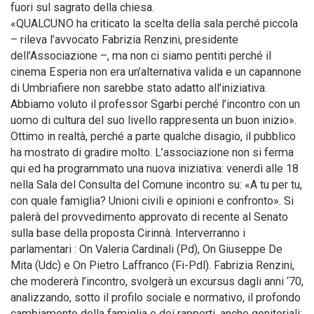
fuori sul sagrato della chiesa.
«QUALCUNO ha criticato la scelta della sala perché piccola
– rileva l’avvocato Fabrizia Renzini, presidente
dell’Associazione –, ma non ci siamo pentiti perché il
cinema Esperia non era un’alternativa valida e un capannone
di Umbriafiere non sarebbe stato adatto all’iniziativa.
Abbiamo voluto il professor Sgarbi perché l’incontro con un
uomo di cultura del suo livello rappresenta un buon inizio».
Ottimo in realtà, perché a parte qualche disagio, il pubblico
ha mostrato di gradire molto. L’associazione non si ferma
qui ed ha programmato una nuova iniziativa: venerdì alle 18
nella Sala del Consulta del Comune incontro su: «A tu per tu,
con quale famiglia? Unioni civili e opinioni e confronto». Si
palerà del provvedimento approvato di recente al Senato
sulla base della proposta Cirinnà. Interverranno i
parlamentari : On Valeria Cardinali (Pd), On Giuseppe De
Mita (Udc) e On Pietro Laffranco (Fi-Pdl). Fabrizia Renzini,
che modererà l’incontro, svolgerà un excursus dagli anni ‘70,
analizzando, sotto il profilo sociale e normativo, il profondo
cambiamento della famiglia e dei rapporti, anche genitoriali;