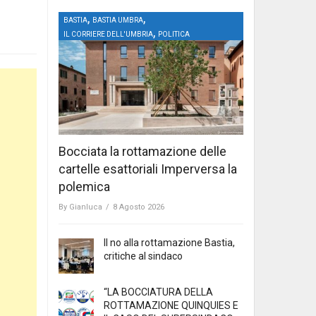
,
,
BASTIA
BASTIA UMBRA
,
IL CORRIERE DELL'UMBRIA
POLITICA
Bocciata la rottamazione delle
cartelle esattoriali Imperversa la
polemica
By
Gianluca
/
8 Agosto 2026
Il no alla rottamazione Bastia,
critiche al sindaco
“LA BOCCIATURA DELLA
ROTTAMAZIONE QUINQUIES E