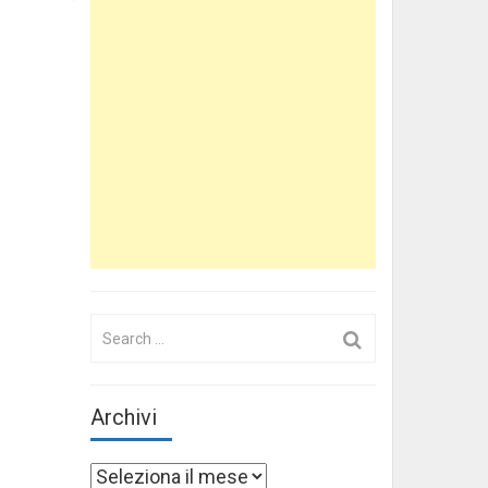
Search
for:
Archivi
Archivi