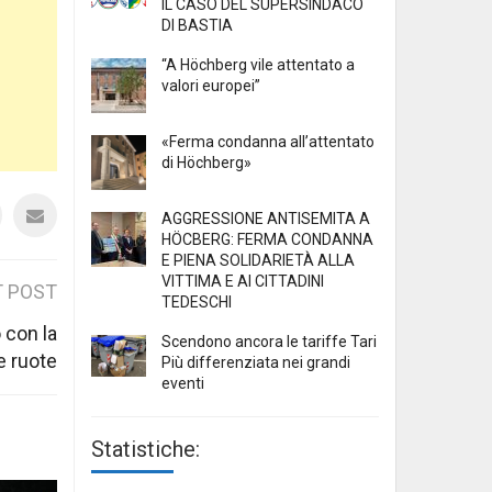
IL CASO DEL SUPERSINDACO
DI BASTIA
“A Höchberg vile attentato a
valori europei”
«Ferma condanna all’attentato
di Höchberg»
AGGRESSIONE ANTISEMITA A
HÖCBERG: FERMA CONDANNA
E PIENA SOLIDARIETÀ ALLA
VITTIMA E AI CITTADINI
 POST
TEDESCHI
 con la
Scendono ancora le tariffe Tari
e ruote
Più differenziata nei grandi
eventi
Statistiche: