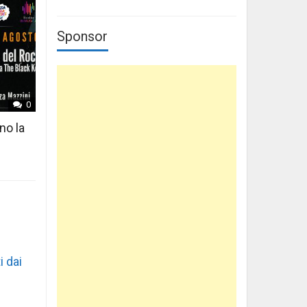
Sponsor
0
no la
i dai