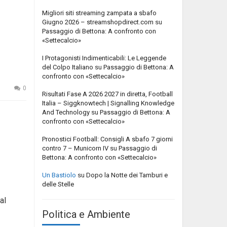
Migliori siti streaming zampata a sbafo
Giugno 2026 – streamshopdirect.com
su
Passaggio di Bettona: A confronto con
«Settecalcio»
I Protagonisti Indimenticabili: Le Leggende
del Colpo Italiano
su
Passaggio di Bettona: A
confronto con «Settecalcio»
0
Risultati Fase A 2026 2027 in diretta, Football
Italia – Siggknowtech | Signalling Knowledge
And Technology
su
Passaggio di Bettona: A
confronto con «Settecalcio»
Pronostici Football: Consigli A sbafo 7 giorni
contro 7 – Municorn IV
su
Passaggio di
Bettona: A confronto con «Settecalcio»
Un Bastiolo
su
Dopo la Notte dei Tamburi e
delle Stelle
al
Politica e Ambiente