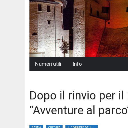
Skip
Numeri utili
Info
to
content
Dopo il rinvio per i
“Avventure al parco
BASTIA
CULTURA
IL CORRIERE DELL'UMBRIA