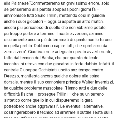
alla Paianese.“Commetteremo un gravissimo errore, solo
se penseremo alla partita sospesa pochi giorni fa –
ammonisce tutti Sauro Trillini, mettendo così in guardia
anche i suoi giocatori – oggi, ci aspetta un altro match,
ancora più pericoloso di quello che non abbiamo potuto,
purtroppo portare a termine. I nostri avversari, saranno
sicuramente ancora più determinati di quanto non lo furono
in quella partita. Dobbiamo capire tutti, che ripartiamo da
zero a zero”. Giustissimo e adeguato questo avvertimento,
fatto dal tecnico del Bastia, che per questo delicato
incontro, si ritrova con due giocatori in forte dubbio. Infatti, il
centrale Giuseppe Occhipinti, uscito anzitempo contro
l’Arezzo, manifesta ancora qualche dolore alla spina
dorsale, mentre il suo cannoniere principe Walter Invernizzi,
ha qualche problema muscolare. “Hanno tutti e due delle
difficoltà fisiche – prosegue Trillini – che su un terreno
sintetico come quello in cui disputeremo la gara,
potrebbero anche aggravarsi”. Le eventuali alternative,
costringerebbero il tecnico ad arretrare il duttile Testa sulla