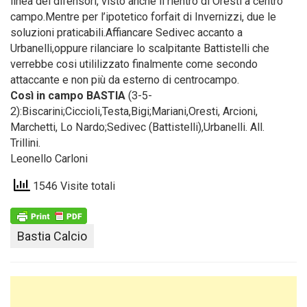
linea dei difensori, visto anche il rientro di Oresti a centro
campo.Mentre per l’ipotetico forfait di Invernizzi, due le
soluzioni praticabili.Affiancare Sedivec accanto a
Urbanelli,oppure rilanciare lo scalpitante Battistelli che
verrebbe cosi utililizzato finalmente come secondo
attaccante e non più da esterno di centrocampo.
Così in campo BASTIA
(3-5-
2):Biscarini;Ciccioli,Testa,Bigi;Mariani,Oresti, Arcioni,
Marchetti, Lo Nardo;Sedivec (Battistelli),Urbanelli. All.
Trillini.
Leonello Carloni
1546 Visite totali
Bastia Calcio