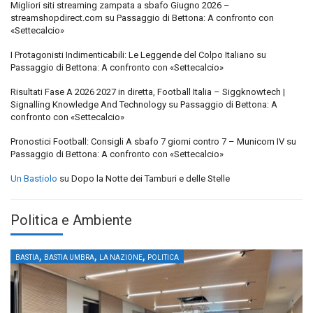
Migliori siti streaming zampata a sbafo Giugno 2026 –
streamshopdirect.com
su
Passaggio di Bettona: A confronto con
«Settecalcio»
I Protagonisti Indimenticabili: Le Leggende del Colpo Italiano
su
Passaggio di Bettona: A confronto con «Settecalcio»
Risultati Fase A 2026 2027 in diretta, Football Italia – Siggknowtech |
Signalling Knowledge And Technology
su
Passaggio di Bettona: A
confronto con «Settecalcio»
Pronostici Football: Consigli A sbafo 7 giorni contro 7 – Municorn IV
su
Passaggio di Bettona: A confronto con «Settecalcio»
Un Bastiolo
su
Dopo la Notte dei Tamburi e delle Stelle
Politica e Ambiente
,
,
,
BASTIA
BASTIA UMBRA
LA NAZIONE
POLITICA