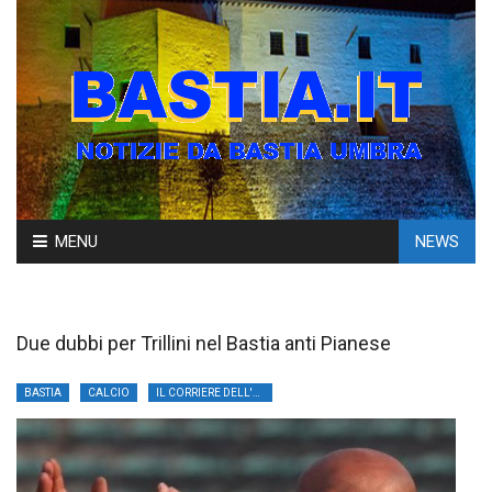
Skip
MENU
NEWS
to
content
Due dubbi per Trillini nel Bastia anti Pianese
BASTIA
CALCIO
IL CORRIERE DELL'UMBRIA