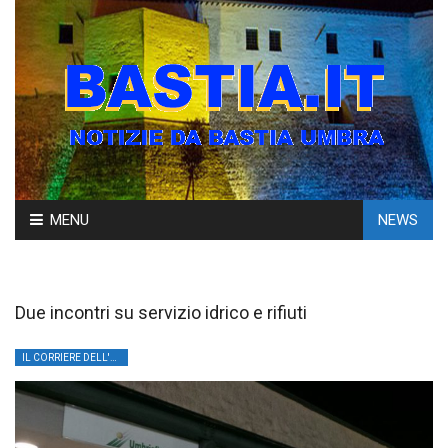
Skip
MENU
NEWS
to
content
Due incontri su servizio idrico e rifiuti
IL CORRIERE DELL'UMBRIA