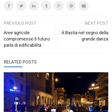
Post
PREVIOUS POST
NEXT POST
navigation
Aree agricole
A Bastia nel segno della
compromesse Il futuro
grande danza
parla di edificabilità
RELATED POSTS