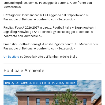
streamshopdirect.com
su
Passaggio di Bettona: A confronto con
«Settecalcio»
I Protagonisti Indimenticabili: Le Leggende del Colpo Italiano
su
Passaggio di Bettona: A confronto con «Settecalcio»
Risultati Fase A 2026 2027 in diretta, Football Italia – Siggknowtech |
Signalling Knowledge And Technology
su
Passaggio di Bettona: A
confronto con «Settecalcio»
Pronostici Football: Consigli A sbafo 7 giorni contro 7 – Municorn IV
su
Passaggio di Bettona: A confronto con «Settecalcio»
Un Bastiolo
su
Dopo la Notte dei Tamburi e delle Stelle
Politica e Ambiente
,
,
,
BASTIA
BASTIA UMBRA
IL CORRIERE DELL'UMBRIA
POLITICA