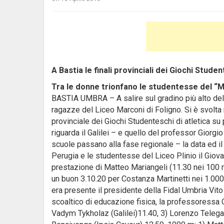
A Bastia le finali provinciali dei Giochi Stude
Tra le donne trionfano le studentesse del “M
BASTIA UMBRA – A salire sul gradino più alto del p
ragazze del Liceo Marconi di Foligno. Si è svolta n
provinciale dei Giochi Studenteschi di atletica s
riguarda il Galilei – e quello del professor Giorg
scuole passano alla fase regionale – la data ed il
Perugia e le studentesse del Liceo Plinio il Giovane 
prestazione di Matteo Mariangeli (11.30 nei 100 met
un buon 3.10.20 per Costanza Martinetti nei 1.000 m
era presente il presidente della Fidal Umbria Vito 
scoaltico di educazione fisica, la professoressa C
Vadym Tykholaz (Galilei)11.40, 3) Lorenzo Telegall