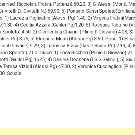
enried, Ricciolini, Fratini, Partenzi) 58.20, 3) G. Alessi (Monti, M
, Ci-vitelli D., Civitelli N.) 59.90, 5) Pontano-Sansi Spoleto(Emiliani,
o: 1) Lucrezia Pigliautile (Alessi Pg) 1.40, 2) Virginia Fratini(Mar
ne)1.30, 4) Cecilia Azzarà (Galilei Pg)1.20, 5) Rossana Taba-no (V
 Spoleto) 4.50, 2) Clementina Chiarini (Plinio Il Giovane) 4.03, 3)
alilei Pg) 3.75, 5) Eleonora Monti (Alessi Pg) 3.60. Peso: 1) Elisa
inio il Giovane) 9.29, 3) Ludovica Braca (Itas G.Bruno Pg) 7.19, 4)
no Spoleto) 7.00. Disco: 1) Erica Biccheri (Plinio Il Giovane) 21.
etti (Galilei Pg) 16.47, 4) Daniela Dessena (LS G.Galinei), 5) Giul
Teresa Vizioli (Alessi Pg) 47.00, 2) Veronica Cucciaglioni (Plinio
.30. Scuole.