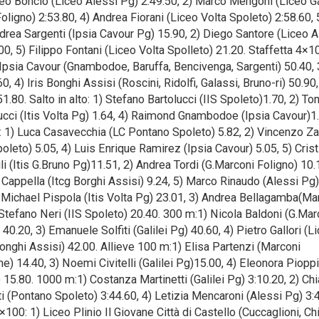
eo Boncio (Liceo Alessi Pg) 2:49.50, 2) Marco Mengoni (Liceo Ga
ligno) 2:53.80, 4) Andrea Fiorani (Liceo Volta Spoleto) 2:58.60, 
ndrea Sargenti (Ipsia Cavour Pg) 15.90, 2) Diego Santore (Liceo A
00, 5) Filippo Fontani (Liceo Volta Spolleto) 21.20. Staffetta 4×10
 2) Ipsia Cavour (Gnambodoe, Baruffa, Bencivenga, Sargenti) 50.40, 3
, 4) Iris Bonghi Assisi (Roscini, Ridolfi, Galassi, Bruno-ri) 50.90,
 51.80. Salto in alto: 1) Stefano Bartolucci (IIS Spoleto)1.70, 2) 
ucci (Itis Volta Pg) 1.64, 4) Raimond Gnambodoe (Ipsia Cavour)1.
o: 1) Luca Casavecchia (LC Pontano Spoleto) 5.82, 2) Vincenzo Z
leto) 5.05, 4) Luis Enrique Ramirez (Ipsia Cavour) 5.05, 5) Crist
i (Itis G.Bruno Pg)11.51, 2) Andrea Tordi (G.Marconi Foligno) 10.1
appella (Itcg Borghi Assisi) 9.24, 5) Marco Rinaudo (Alessi Pg)
2) Michael Pispola (Itis Volta Pg) 23.01, 3) Andrea Bellagamba(Ma
) Stefano Neri (IIS Spoleto) 20.40. 300 m:1) Nicola Baldoni (G.Mar
0.20, 3) Emanuele Solfiti (Galilei Pg) 40.60, 4) Pietro Gallori (L
 Bonghi Assisi) 42.00. Allieve 100 m:1) Elisa Partenzi (Marconi
ne) 14.40, 3) Noemi Civitelli (Galilei Pg)15.00, 4) Eleonora Piopp
 15.80. 1000 m:1) Costanza Martinetti (Galilei Pg) 3:10.20, 2) Chi
ti (Pontano Spoleto) 3:44.60, 4) Letizia Mencaroni (Alessi Pg) 3:
×100: 1) Liceo Plinio Il Giovane Città di Castello (Cuccaglioni, Chi