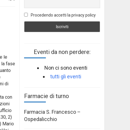
Procedendo accetti la privacy policy
Eventi da non perdere:
e le
 la fase
Non ci sono eventi
quanto
tutti gli eventi
e
ni di
Farmacie di turno
ata con
zioni
ufficio
Farmacia S. Francesco –
30, 2)
Ospedalicchio
) Mario