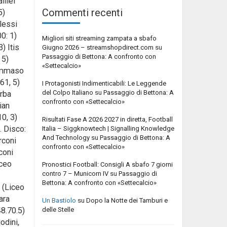
lilei
Commenti recenti
5)
lessi
0: 1)
Migliori siti streaming zampata a sbafo
) Itis
Giugno 2026 – streamshopdirect.com
su
Passaggio di Bettona: A confronto con
 5)
«Settecalcio»
Tommaso
61, 5)
I Protagonisti Indimenticabili: Le Leggende
del Colpo Italiano
su
Passaggio di Bettona: A
arba
confronto con «Settecalcio»
ian
0, 3)
Risultati Fase A 2026 2027 in diretta, Football
. Disco:
Italia – Siggknowtech | Signalling Knowledge
And Technology
su
Passaggio di Bettona: A
rconi
confronto con «Settecalcio»
coni
iceo
Pronostici Football: Consigli A sbafo 7 giorni
contro 7 – Municorn IV
su
Passaggio di
Bettona: A confronto con «Settecalcio»
i (Liceo
ara
Un Bastiolo
su
Dopo la Notte dei Tamburi e
delle Stelle
48.70.5)
odini,