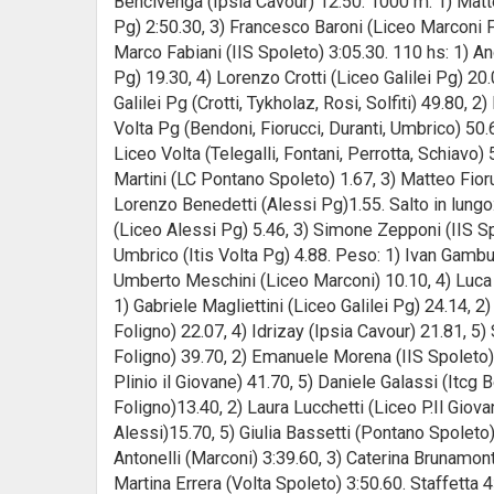
Bencivenga (Ipsia Cavour) 12.50. 1000 m: 1) Matt
Pg) 2:50.30, 3) Francesco Baroni (Liceo Marconi Fo
Marco Fabiani (IIS Spoleto) 3:05.30. 110 hs: 1) A
Pg) 19.30, 4) Lorenzo Crotti (Liceo Galilei Pg) 20.
Galilei Pg (Crotti, Tykholaz, Rosi, Solfiti) 49.80,
Volta Pg (Bendoni, Fiorucci, Duranti, Umbrico) 50.60
Liceo Volta (Telegalli, Fontani, Perrotta, Schiavo)
Martini (LC Pontano Spoleto) 1.67, 3) Matteo Fior
Lorenzo Benedetti (Alessi Pg)1.55. Salto in lung
(Liceo Alessi Pg) 5.46, 3) Simone Zepponi (IIS Spo
Umbrico (Itis Volta Pg) 4.88. Peso: 1) Ivan Gambul
Umberto Meschini (Liceo Marconi) 10.10, 4) Luca C
1) Gabriele Magliettini (Liceo Galilei Pg) 24.14, 
Foligno) 22.07, 4) Idrizay (Ipsia Cavour) 21.81, 5
Foligno) 39.70, 2) Emanuele Morena (IIS Spoleto) 4
Plinio il Giovane) 41.70, 5) Daniele Galassi (Itcg
Foligno)13.40, 2) Laura Lucchetti (Liceo P.Il Giova
Alessi)15.70, 5) Giulia Bassetti (Pontano Spoleto)
Antonelli (Marconi) 3:39.60, 3) Caterina Brunamon
Martina Errera (Volta Spoleto) 3:50.60. Staffetta 4