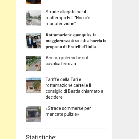
Strade allagate per il
maltempo FdI: “Non c’è
manutenzione”
𝐑𝐨𝐭𝐭𝐚𝐦𝐚𝐳𝐢𝐨𝐧𝐞-𝐪𝐮i𝐧𝐪𝐮𝐢𝐞𝐬: 𝐥𝐚
𝐦𝐚𝐠𝐠𝐢𝐨𝐫𝐚𝐧𝐳𝐚 di sinistra 𝐛𝐨𝐜𝐜𝐢𝐚 𝐥𝐚
𝐩𝐫𝐨𝐩𝐨𝐬𝐭𝐚 𝐝𝐢 𝐅𝐫𝐚𝐭𝐞𝐥𝐥𝐢 𝐝’𝐈𝐭𝐚𝐥𝐢𝐚
Ancora polemiche sul
cavalcaferrovia
Tariffe della Tari e
rottamazione cartelle Il
consiglio di Bastia chiamato a
decidere
«Strade sommerse per
mancate pulizie»
Statistiche: