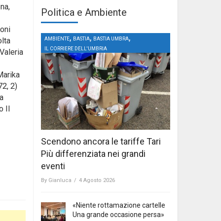
ena,
Politica e Ambiente
coni
,
,
,
AMBIENTE
BASTIA
BASTIA UMBRA
olta
IL CORRIERE DELL'UMBRIA
 Valeria
 Marika
72, 2)
ia
 Il
Scendono ancora le tariffe Tari
Più differenziata nei grandi
eventi
By
Gianluca
/
4 Agosto 2026
«Niente rottamazione cartelle
Una grande occasione persa»