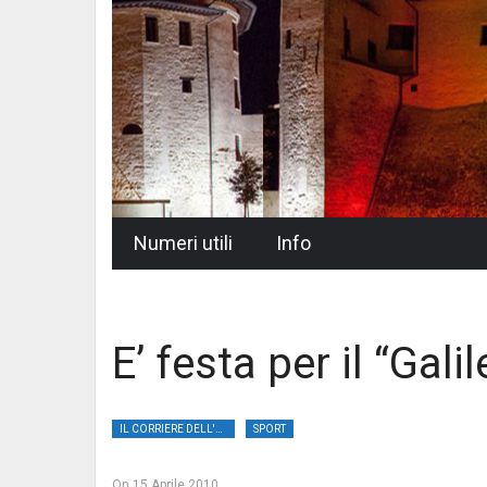
Skip
Numeri utili
Info
to
content
E’ festa per il “Gali
IL CORRIERE DELL'UMBRIA
SPORT
On
15 Aprile 2010