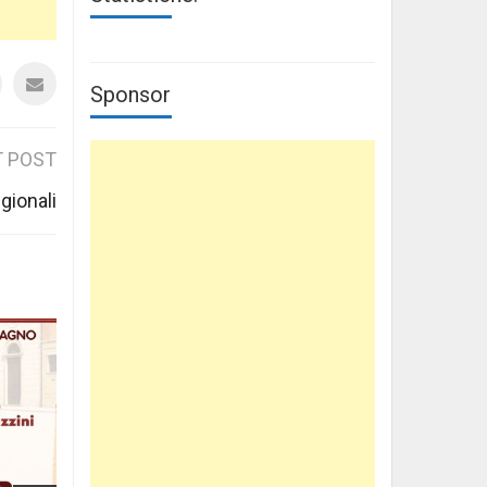
Sponsor
 POST
egionali