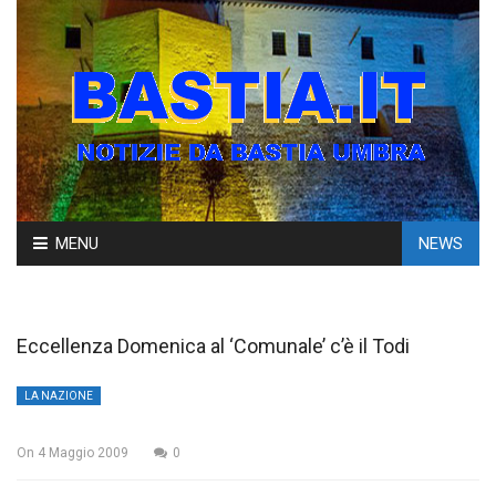
Skip
MENU
NEWS
to
content
Eccellenza Domenica al ‘Comunale’ c’è il Todi
LA NAZIONE
On
4 Maggio 2009
0