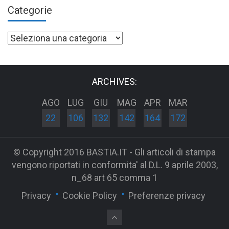
Categorie
Categorie
ARCHIVES:
AGO
LUG
GIU
MAG
APR
MAR
22
106
132
142
164
172
© Copyright 2016 BASTIA.IT - Gli articoli di stampa
vengono riportati in conformita' al D.L. 9 aprile 2003,
n_68 art 65 comma 1
Privacy
Cookie Policy
Preferenze privacy