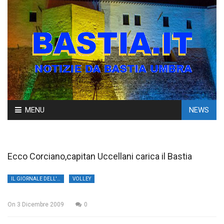
Skip
MENU
NEWS
to
content
Ecco Corciano,capitan Uccellani carica il Bastia
IL GIORNALE DELL'UMBRIA
VOLLEY
On
3 Dicembre 2009
0