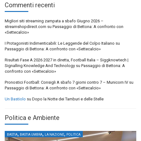
Commenti recenti
Migliori siti streaming zampata a sbafo Giugno 2026 –
streamshopdirect.com
su
Passaggio di Bettona: A confronto con
«Settecalcio»
I Protagonisti Indimenticabili: Le Leggende del Colpo Italiano
su
Passaggio di Bettona: A confronto con «Settecalcio»
Risultati Fase A 2026 2027 in diretta, Football Italia – Siggknowtech |
Signalling Knowledge And Technology
su
Passaggio di Bettona: A
confronto con «Settecalcio»
Pronostici Football: Consigli A sbafo 7 giorni contro 7 – Municorn IV
su
Passaggio di Bettona: A confronto con «Settecalcio»
Un Bastiolo
su
Dopo la Notte dei Tamburi e delle Stelle
Politica e Ambiente
,
,
,
BASTIA
BASTIA UMBRA
LA NAZIONE
POLITICA