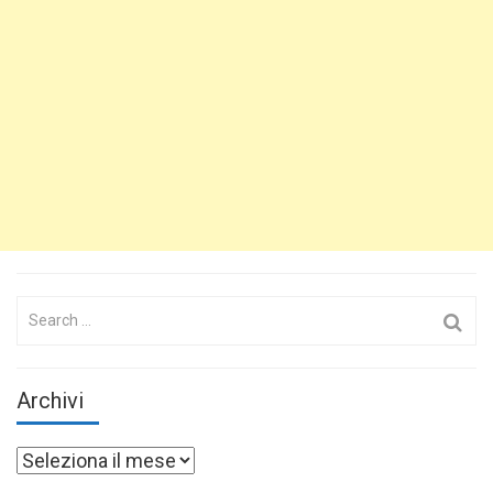
Search
for:
Archivi
Archivi