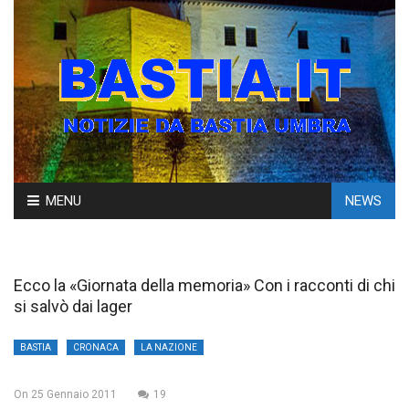
Skip
MENU
NEWS
to
content
Ecco la «Giornata della memoria» Con i racconti di chi
si salvò dai lager
BASTIA
CRONACA
LA NAZIONE
On
25 Gennaio 2011
19