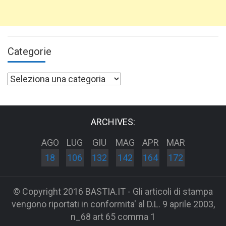
Categorie
Categorie
ARCHIVES:
AGO
LUG
GIU
MAG
APR
MAR
18
106
132
142
164
172
© Copyright 2016 BASTIA.IT - Gli articoli di stampa
vengono riportati in conformita' al D.L. 9 aprile 2003,
n_68 art 65 comma 1