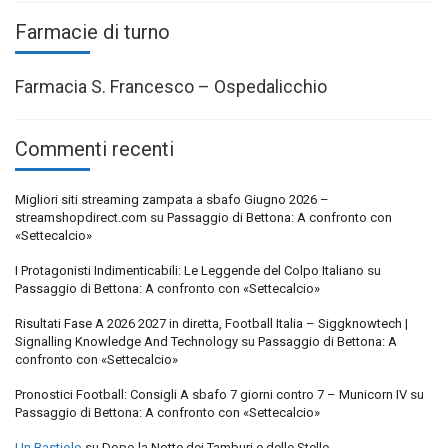
Farmacie di turno
Farmacia S. Francesco – Ospedalicchio
Commenti recenti
Migliori siti streaming zampata a sbafo Giugno 2026 –
streamshopdirect.com
su
Passaggio di Bettona: A confronto con
«Settecalcio»
I Protagonisti Indimenticabili: Le Leggende del Colpo Italiano
su
Passaggio di Bettona: A confronto con «Settecalcio»
Risultati Fase A 2026 2027 in diretta, Football Italia – Siggknowtech |
Signalling Knowledge And Technology
su
Passaggio di Bettona: A
confronto con «Settecalcio»
Pronostici Football: Consigli A sbafo 7 giorni contro 7 – Municorn IV
su
Passaggio di Bettona: A confronto con «Settecalcio»
Un Bastiolo
su
Dopo la Notte dei Tamburi e delle Stelle