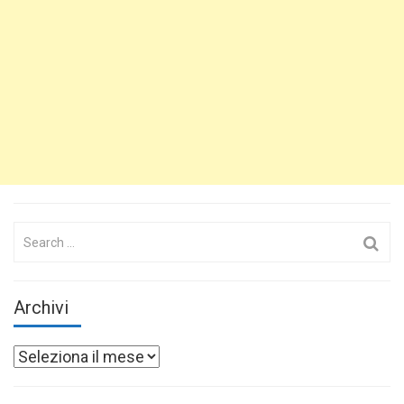
Search
for:
Archivi
Archivi