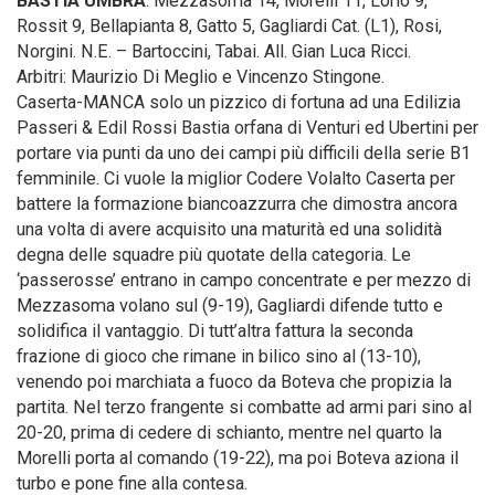
BASTIA UMBRA
: Mezzasoma 14, Morelli 11, Lorio 9,
Rossit 9, Bellapianta 8, Gatto 5, Gagliardi Cat. (L1), Rosi,
Norgini. N.E. – Bartoccini, Tabai. All. Gian Luca Ricci.
Arbitri: Maurizio Di Meglio e Vincenzo Stingone.
Caserta-MANCA solo un pizzico di fortuna ad una Edilizia
Passeri & Edil Rossi Bastia orfana di Venturi ed Ubertini per
portare via punti da uno dei campi più difficili della serie B1
femminile. Ci vuole la miglior Codere Volalto Caserta per
battere la formazione biancoazzurra che dimostra ancora
una volta di avere acquisito una maturità ed una solidità
degna delle squadre più quotate della categoria. Le
‘passerosse’ entrano in campo concentrate e per mezzo di
Mezzasoma volano sul (9-19), Gagliardi difende tutto e
solidifica il vantaggio. Di tutt’altra fattura la seconda
frazione di gioco che rimane in bilico sino al (13-10),
venendo poi marchiata a fuoco da Boteva che propizia la
partita. Nel terzo frangente si combatte ad armi pari sino al
20-20, prima di cedere di schianto, mentre nel quarto la
Morelli porta al comando (19-22), ma poi Boteva aziona il
turbo e pone fine alla contesa.