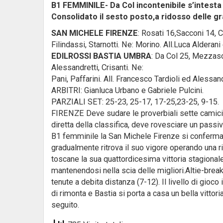
B1 FEMMINILE- Da Col incontenibile s’intesta 
Consolidato il sesto posto,a ridosso delle gr
SAN MICHELE FIRENZE
: Rosati 16,Sacconi 14, Che
Filindassi, Starnotti. Ne: Morino. All.Luca Alderan
EDILROSSI BASTIA UMBRA
: Da Col 25, Mezzasom
Alessandretti, Crisanti. Ne:
Pani, Paffarini. All. Francesco Tardioli ed Alessan
ARBITRI: Gianluca Urbano e Gabriele Pulcini.
PARZIALI SET: 25-23, 25-17, 17-25,23-25, 9-15.
FIRENZE Deve sudare le proverbiali sette camicie 
diretta della classifica, deve rovesciare un passi
B1 femminile la San Michele Firenze si conferma
gradualmente ritrova il suo vigore operando una ri
toscane la sua quattordicesima vittoria stagional
mantenendosi nella scia delle migliori.Altie-brea
tenute a debita distanza (7-12). Il livello di gioc
di rimonta e Bastia si porta a casa un bella vittori
seguito.