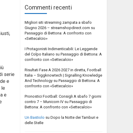
Commenti recenti
Migliori siti streaming zampata a sbafo
Giugno 2026 – streamshopdirect.com
su
iusti,
Passaggio di Bettona: A confronto con
«Settecalcio»
I Protagonisti Indimenticabili: Le Leggende
del Colpo Italiano
su
Passaggio di Bettona: A
confronto con «Settecalcio»
iù
Risultati Fase A 2026 2027 in diretta, Football
di serie
Italia – Siggknowtech | Signalling Knowledge
And Technology
su
Passaggio di Bettona: A
rde e
confronto con «Settecalcio»
 le
za e
Pronostici Football: Consigli A sbafo 7 giorni
e
contro 7 – Municorn IV
su
Passaggio di
Bettona: A confronto con «Settecalcio»
Un Bastiolo
su
Dopo la Notte dei Tamburi e
delle Stelle