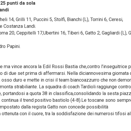
25 punti da sola
andi
li 14, Grilli 11, Puccini 5, Stolfi, Bianchi (L), Torrini 6, Ceresi,
i e Costanza Landi.
a 20, Ceppitelli 17,Ubertini 16, Tiberi 6, Gatto 2, Gagliardi (L), G
dro Papini.
ma vince ancora la Edil Rossi Bastia che,contro l’inseguitrice p
vo di due set prima di affermarsi. Nella diciannovesima giornata 
 osso duro e mette in crisi il team biancoazzurro che non demo
monta strabiliante. La squadra di coach Tardioli raggiunge contro
e, portandosi a quota 38 in classifica,consolidando la sesta piaz
k continua il trend positivo bastiolo (4-8).Le toscane sono sempr
o impostato dalla regista Gatto non concede possibilità
a ottenuta con il cuore, tra la soddisfazione dei numerosi tifosi al