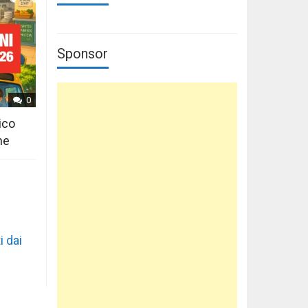
Sponsor
0
ico
ne
i dai