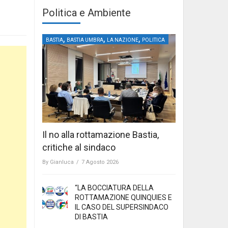
Politica e Ambiente
,
,
,
BASTIA
BASTIA UMBRA
LA NAZIONE
POLITICA
Il no alla rottamazione Bastia,
critiche al sindaco
By
Gianluca
/
7 Agosto 2026
“LA BOCCIATURA DELLA
ROTTAMAZIONE QUINQUIES E
IL CASO DEL SUPERSINDACO
DI BASTIA