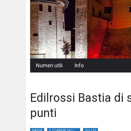
Skip
Numeri utili
Info
to
content
Edilrossi Bastia di
punti
BASTIA
IL CORRIERE DELL'UMBRIA
VOLLEY