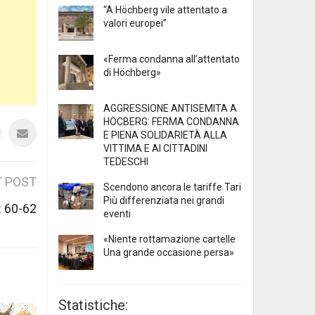
“A Höchberg vile attentato a
valori europei”
«Ferma condanna all’attentato
di Höchberg»
AGGRESSIONE ANTISEMITA A
HÖCBERG: FERMA CONDANNA
E PIENA SOLIDARIETÀ ALLA
VITTIMA E AI CITTADINI
TEDESCHI
 POST
Scendono ancora le tariffe Tari
Più differenziata nei grandi
 60-62
eventi
«Niente rottamazione cartelle
Una grande occasione persa»
Statistiche: