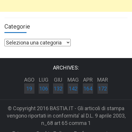
Categorie
Categorie
ARCHIVES:
AGO
LUG
GIU
MAG
APR
MAR
19
106
132
142
164
172
© Copyright 2016 BASTIA.IT - Gli articoli di stampa
vengono riportati in conformita' al D.L. 9 aprile 2003,
n_68 art 65 comma 1