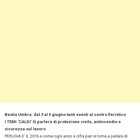
Bastia Umbra: dal 3 al 5 giugno tanti eventi al centro fieristico
I TEMI ‘CALDI’ Si parlerà di protezione civile, antincendio e
sicurezza sul lavoro
PERUGIA E’ IL 2016 e come ogni anno a cifra pari si torna a parlare di