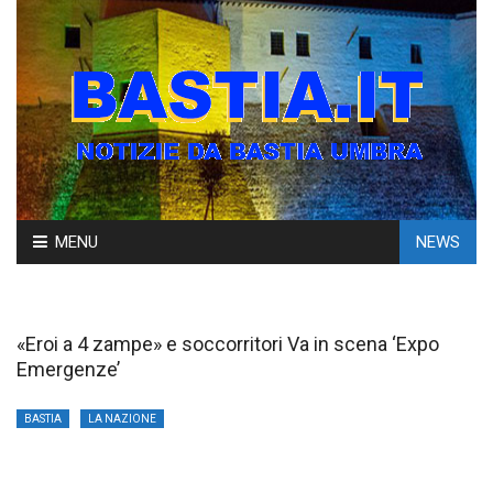
Skip
MENU
NEWS
to
content
«Eroi a 4 zampe» e soccorritori Va in scena ‘Expo
Emergenze’
BASTIA
LA NAZIONE