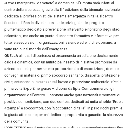
«Expo Emergenze»: da venerdì a domenica 5 l’Umbria sarà infatti al
centro della sicurezza, grazie alla III° edizione della biennale nazionale
dedicata ai professionisti del sistema emergenza in Italia. Il centro
fieristico di Bastia diventa così sede privilegiata del progetto
pluritematico dedicato a prevenzione, intervento e ripristino degli stadi
calamitosi; ma anche un punto di incontro formativo e informativo per
tutte le associazioni, organizzazioni, aziende ed enti che operano, a
vario titolo, nel mondo dell’emergenza.
QUELLA
ai nastri di partenza si preannuncia un’edizione decisamente
calda e dinamica, con un nutrito palinsesto di iniziative promosse da
aziende ed enti partner, un mix proporzionato di esposizione, demo e
convegni in materia di primo soccorso sanitario, disabilità, protezione
civile, antincendio, sicurezza sul lavoro e protezione ambientale. «Per la
prima volta Expo Emergenze – dicono da Epta-Confcommercio, gli
organizzatori dell’evento – ospiterà anche gare nazionali e momenti di
positiva competizione, con due contest dedicati ad unità cinofile “Eroe a
4 zampe” e soccorritori, con “Soccorritori d’Italia”, in palio ricchi premi e
la giusta attenzione per chi dedica la propria vita a garantire la sicurezza
della comunità.
L’OBIETTIVO
non è naturalmente quello di una spettacolarizzazione fine