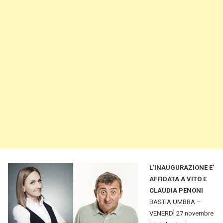
L’INAUGURAZIONE E’
AFFIDATA A VITO E
CLAUDIA PENONI
BASTIA UMBRA –
VENERDÌ 27 novembre