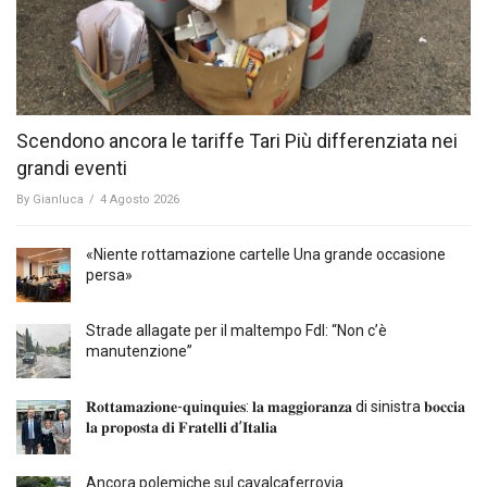
Scendono ancora le tariffe Tari Più differenziata nei
grandi eventi
By
Gianluca
/
4 Agosto 2026
«Niente rottamazione cartelle Una grande occasione
persa»
Strade allagate per il maltempo FdI: “Non c’è
manutenzione”
𝐑𝐨𝐭𝐭𝐚𝐦𝐚𝐳𝐢𝐨𝐧𝐞-𝐪𝐮i𝐧𝐪𝐮𝐢𝐞𝐬: 𝐥𝐚 𝐦𝐚𝐠𝐠𝐢𝐨𝐫𝐚𝐧𝐳𝐚 di sinistra 𝐛𝐨𝐜𝐜𝐢𝐚
𝐥𝐚 𝐩𝐫𝐨𝐩𝐨𝐬𝐭𝐚 𝐝𝐢 𝐅𝐫𝐚𝐭𝐞𝐥𝐥𝐢 𝐝’𝐈𝐭𝐚𝐥𝐢𝐚
Ancora polemiche sul cavalcaferrovia