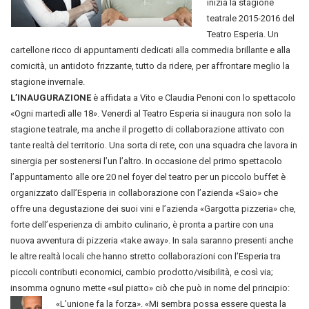
inizia la stagione
teatrale 2015-2016 del
Teatro Esperia. Un
cartellone ricco di appuntamenti dedicati alla commedia brillante e alla
comicità, un antidoto frizzante, tutto da ridere, per affrontare meglio la
stagione invernale.
L’INAUGURAZIONE
è affidata a Vito e Claudia Penoni con lo spettacolo
«Ogni martedì alle 18». Venerdì al Teatro Esperia si inaugura non solo la
stagione teatrale, ma anche il progetto di collaborazione attivato con
tante realtà del territorio. Una sorta di rete, con una squadra che lavora in
sinergia per sostenersi l’un l’altro. In occasione del primo spettacolo
l’appuntamento alle ore 20 nel foyer del teatro per un piccolo buffet è
organizzato dall’Esperia in collaborazione con l’azienda «Saio» che
offre una degustazione dei suoi vini e l’azienda «Gargotta pizzeria» che,
forte dell’esperienza di ambito culinario, è pronta a partire con una
nuova avventura di pizzeria «take away». In sala saranno presenti anche
le altre realtà locali che hanno stretto collaborazioni con l’Esperia tra
piccoli contributi economici, cambio prodotto/visibilità, e così via;
insomma ognuno mette «sul piatto» ciò che può in nome del principio:
«L’unione fa la forza». «Mi sembra possa essere questa la