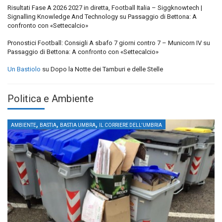
Risultati Fase A 2026 2027 in diretta, Football Italia – Siggknowtech |
Signalling Knowledge And Technology
su
Passaggio di Bettona: A
confronto con «Settecalcio»
Pronostici Football: Consigli A sbafo 7 giorni contro 7 – Municorn IV
su
Passaggio di Bettona: A confronto con «Settecalcio»
Un Bastiolo
su
Dopo la Notte dei Tamburi e delle Stelle
Politica e Ambiente
,
,
,
AMBIENTE
BASTIA
BASTIA UMBRA
IL CORRIERE DELL'UMBRIA