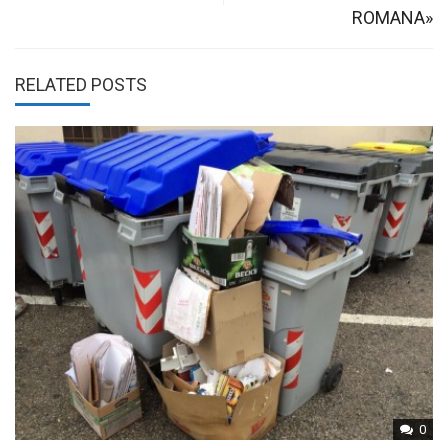
navigation
ROMANA»
RELATED POSTS
0