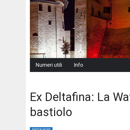
Skip
Numeri utili
Info
to
content
Ex Deltafina: La Wa
bastiolo
BASTIA NEWS