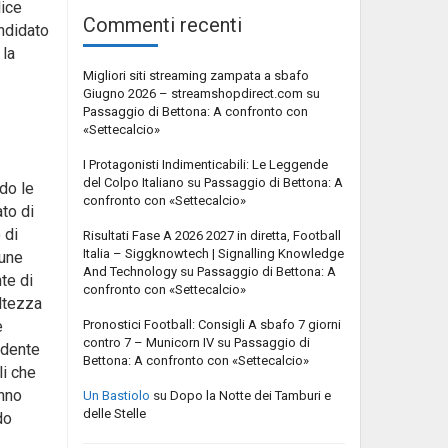
lice
Commenti recenti
ndidato
 la
Migliori siti streaming zampata a sbafo
Giugno 2026 – streamshopdirect.com
su
Passaggio di Bettona: A confronto con
«Settecalcio»
I Protagonisti Indimenticabili: Le Leggende
del Colpo Italiano
su
Passaggio di Bettona: A
do le
confronto con «Settecalcio»
to di
 di
Risultati Fase A 2026 2027 in diretta, Football
Italia – Siggknowtech | Signalling Knowledge
cune
And Technology
su
Passaggio di Bettona: A
te di
confronto con «Settecalcio»
ltezza
Pronostici Football: Consigli A sbafo 7 giorni
è
contro 7 – Municorn IV
su
Passaggio di
idente
Bettona: A confronto con «Settecalcio»
li che
anno
Un Bastiolo
su
Dopo la Notte dei Tamburi e
delle Stelle
do