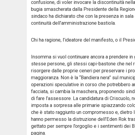
confusione, di voler invocare la discontinuità nel
bugia smascherata dalla Presidente della Regione
sindaco ha dichiarato che con la presenza in sala d
continuità dell’amministrazione bastiola.
Chi ha ragione, l’ideatore del manifesto, o il Pre
Insomma si vuol continuare ancora a prendere in g
stesse persone, gli stessi capi-bastone che nel re
risorgere dalle proprie ceneri per preservare i 
maggioranza. Non è la “Bandiera nera” sul municip
operazioni speculative in corso che potrebbero a
facciata, si cambia la maschera, proponendo sind
di fare l’assessore. La candidatura di Criscuolo, no
imposta a sorpresa alle primarie spiazzando colo
che è stato raggiunto un compromesso e, dietro la fi
hanno permesso la distruzione dell’Eden Rok tras
gettato per sempre l’orgoglio e i sentimenti dei Ba
pagina.