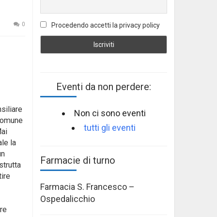
0
Procedendo accetti la privacy policy
Eventi da non perdere:
siliare
Non ci sono eventi
 comune
tutti gli eventi
Mai
le la
un
Farmacie di turno
strutta
ire
Farmacia S. Francesco –
Ospedalicchio
are