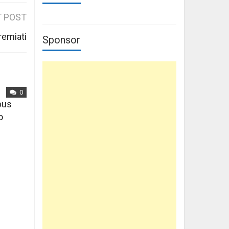
 POST
remiati
Sponsor
0
mpus
o