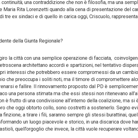
la continuità; una contraddizione che non è filosofia, ma una semp
 Maria Rita Lorenzetti quando alla cena di presentazione del ca
i tre ex sindaci e di quello in carica oggi, Criscuolo, rappresenta
sidente della Giunta Regionale?
iro la città con una semplice operazione di facciata, coinvolgen
troscena architettano accordi e spartizioni, nel tentativo dispera
propri interessi che potrebbero essere compromessi da un cambio
io che preoccupa i soliti noti, ma il timore di compromettere al
renarsi e fallire. Il rinnovamento proposto dal PD è semplicemen
aco una persona stimata ma che essi stessi non ritenevano all’a
n è frutto di una condivisione all’interno della coalizione, ma si 
ro che oggi obtorto collo, sono costretti a sostenerlo. Segno ev
nzione, a tirare i fili, saranno sempre gli stessi burattinai, quel
formando un luogo piacevole e storico, in una discarica dove h
stioli, quell’orgoglio che invece, la città vuole recuperare voltan