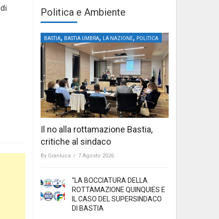
di
Politica e Ambiente
,
,
,
BASTIA
BASTIA UMBRA
LA NAZIONE
POLITICA
Il no alla rottamazione Bastia,
critiche al sindaco
By
Gianluca
/
7 Agosto 2026
“LA BOCCIATURA DELLA
ROTTAMAZIONE QUINQUIES E
IL CASO DEL SUPERSINDACO
DI BASTIA