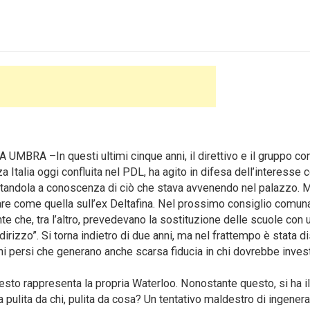
 UMBRA –In questi ultimi cinque anni, il direttivo e il gruppo con
za Italia oggi confluita nel PDL, ha agito in difesa dell’interesse
ortandola a conoscenza di ciò che stava avvenendo nel palazzo. 
are come quella sull’ex Deltafina. Nel prossimo consiglio comuna
te che, tra l’altro, prevedevano la sostituzione delle scuole con 
rizzo”. Si torna indietro di due anni, ma nel frattempo è stata di
i persi che generano anche scarsa fiducia in chi dovrebbe invest
uesto rappresenta la propria Waterloo. Nonostante questo, si ha il
a pulita da chi, pulita da cosa? Un tentativo maldestro di ingener