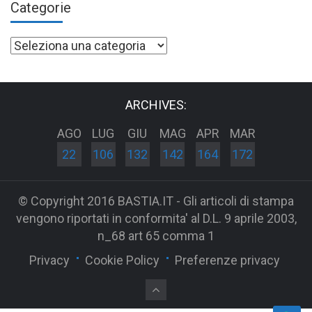
Categorie
Categorie
ARCHIVES:
AGO
LUG
GIU
MAG
APR
MAR
22
106
132
142
164
172
© Copyright 2016 BASTIA.IT - Gli articoli di stampa
vengono riportati in conformita' al D.L. 9 aprile 2003,
n_68 art 65 comma 1
Privacy
Cookie Policy
Preferenze privacy