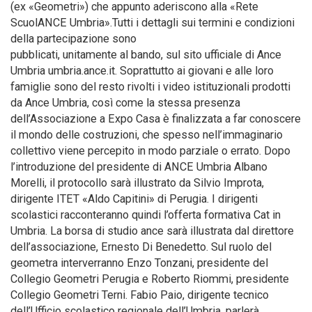
(ex «Geometri») che appunto aderiscono alla «Rete
ScuolANCE Umbria».Tutti i dettagli sui termini e condizioni
della partecipazione sono
pubblicati, unitamente al bando, sul sito ufficiale di Ance
Umbria umbria.ance.it. Soprattutto ai giovani e alle loro
famiglie sono del resto rivolti i video istituzionali prodotti
da Ance Umbria, così come la stessa presenza
dell’Associazione a Expo Casa è finalizzata a far conoscere
il mondo delle costruzioni, che spesso nell’immaginario
collettivo viene percepito in modo parziale o errato. Dopo
l’introduzione del presidente di ANCE Umbria Albano
Morelli, il protocollo sarà illustrato da Silvio Improta,
dirigente ITET «Aldo Capitini» di Perugia. I dirigenti
scolastici racconteranno quindi l’offerta formativa Cat in
Umbria. La borsa di studio ance sarà illustrata dal direttore
dell’associazione, Ernesto Di Benedetto. Sul ruolo del
geometra interverranno Enzo Tonzani, presidente del
Collegio Geometri Perugia e Roberto Riommi, presidente
Collegio Geometri Terni. Fabio Paio, dirigente tecnico
dell’Ufficio scolastico regionale dell’Umbria, parlerà