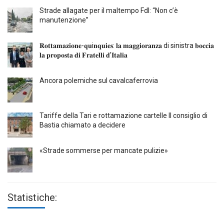
Strade allagate per il maltempo FdI: “Non c’è
manutenzione”
𝐑𝐨𝐭𝐭𝐚𝐦𝐚𝐳𝐢𝐨𝐧𝐞-𝐪𝐮i𝐧𝐪𝐮𝐢𝐞𝐬: 𝐥𝐚 𝐦𝐚𝐠𝐠𝐢𝐨𝐫𝐚𝐧𝐳𝐚 di sinistra 𝐛𝐨𝐜𝐜𝐢𝐚
𝐥𝐚 𝐩𝐫𝐨𝐩𝐨𝐬𝐭𝐚 𝐝𝐢 𝐅𝐫𝐚𝐭𝐞𝐥𝐥𝐢 𝐝’𝐈𝐭𝐚𝐥𝐢𝐚
Ancora polemiche sul cavalcaferrovia
Tariffe della Tari e rottamazione cartelle Il consiglio di
Bastia chiamato a decidere
«Strade sommerse per mancate pulizie»
Statistiche: