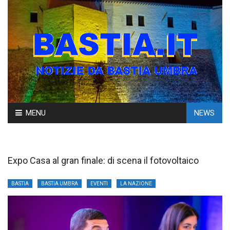
Skip
MENU
NEWS
to
content
Expo Casa al gran finale: di scena il fotovoltaico
BASTIA
BASTIA UMBRA
EVENTI
LA NAZIONE