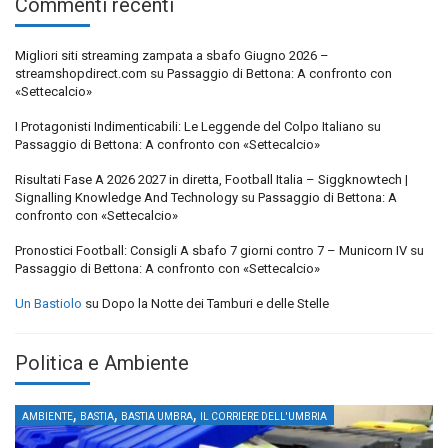
Commenti recenti
Migliori siti streaming zampata a sbafo Giugno 2026 –
streamshopdirect.com
su
Passaggio di Bettona: A confronto con
«Settecalcio»
I Protagonisti Indimenticabili: Le Leggende del Colpo Italiano
su
Passaggio di Bettona: A confronto con «Settecalcio»
Risultati Fase A 2026 2027 in diretta, Football Italia – Siggknowtech |
Signalling Knowledge And Technology
su
Passaggio di Bettona: A
confronto con «Settecalcio»
Pronostici Football: Consigli A sbafo 7 giorni contro 7 – Municorn IV
su
Passaggio di Bettona: A confronto con «Settecalcio»
Un Bastiolo
su
Dopo la Notte dei Tamburi e delle Stelle
Politica e Ambiente
,
,
,
AMBIENTE
BASTIA
BASTIA UMBRA
IL CORRIERE DELL'UMBRIA