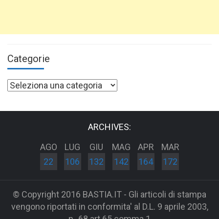
Categorie
Categorie
ARCHIVES:
AGO
LUG
GIU
MAG
APR
MAR
22
106
132
142
164
172
© Copyright 2016 BASTIA.IT - Gli articoli di stampa
vengono riportati in conformita' al D.L. 9 aprile 2003,
n_68 art 65 comma 1