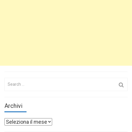
Search
for:
Archivi
Archivi