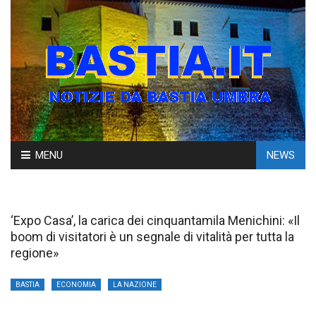
Skip
MENU
NEWS
to
content
‘Expo Casa’, la carica dei cinquantamila Menichini: «Il
boom di visitatori è un segnale di vitalità per tutta la
regione»
BASTIA
ECONOMIA
LA NAZIONE