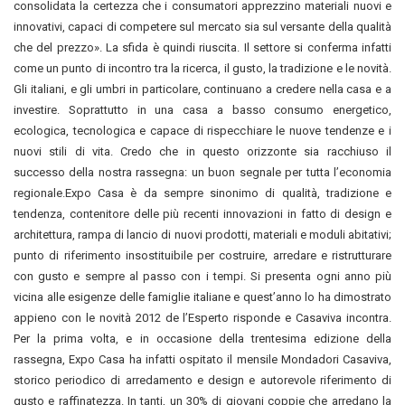
consolidata la certezza che i consumatori apprezzino materiali nuovi e
innovativi, capaci di competere sul mercato sia sul versante della qualità
che del prezzo». La sfida è quindi riuscita. Il settore si conferma infatti
come un punto di incontro tra la ricerca, il gusto, la tradizione e le novità.
Gli italiani, e gli umbri in particolare, continuano a credere nella casa e a
investire. Soprattutto in una casa a basso consumo energetico,
ecologica, tecnologica e capace di rispecchiare le nuove tendenze e i
nuovi stili di vita. Credo che in questo orizzonte sia racchiuso il
successo della nostra rassegna: un buon segnale per tutta l’economia
regionale.Expo Casa è da sempre sinonimo di qualità, tradizione e
tendenza, contenitore delle più recenti innovazioni in fatto di design e
architettura, rampa di lancio di nuovi prodotti, materiali e moduli abitativi;
punto di riferimento insostituibile per costruire, arredare e ristrutturare
con gusto e sempre al passo con i tempi. Si presenta ogni anno più
vicina alle esigenze delle famiglie italiane e quest’anno lo ha dimostrato
appieno con le novità 2012 de l’Esperto risponde e Casaviva incontra.
Per la prima volta, e in occasione della trentesima edizione della
rassegna, Expo Casa ha infatti ospitato il mensile Mondadori Casaviva,
storico periodico di arredamento e design e autorevole riferimento di
gusto e raffinatezza. In tanti, un 30% di giovani coppie che arredano la