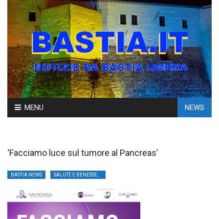
Skip
MENU
NEWS
to
content
‘Facciamo luce sul tumore al Pancreas’
BASTIA NEWS
SALUTE E BENESSERE