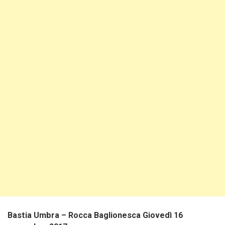
Bastia Umbra – Rocca Baglionesca
Giovedì 16