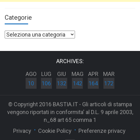
Categorie
Categorie
ARCHIVES:
AGO
LUG
GIU
MAG
APR
MAR
10
106
132
142
164
172
© Copyright 2016 BASTIA.IT - Gli articoli di stampa
vengono riportati in conformita' al D.L. 9 aprile 2003,
n_68 art 65 comma 1
Privacy
Cookie Policy
Preferenze privacy