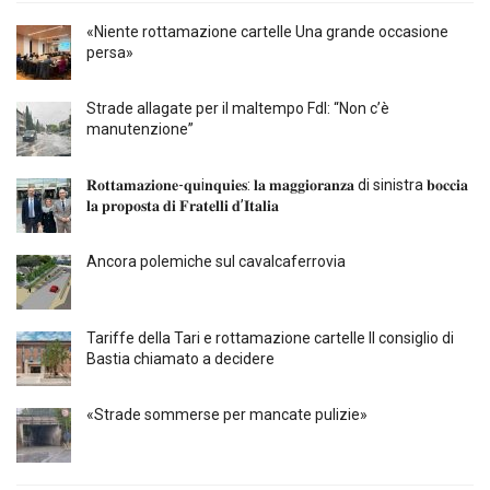
«Niente rottamazione cartelle Una grande occasione
persa»
Strade allagate per il maltempo FdI: “Non c’è
manutenzione”
𝐑𝐨𝐭𝐭𝐚𝐦𝐚𝐳𝐢𝐨𝐧𝐞-𝐪𝐮i𝐧𝐪𝐮𝐢𝐞𝐬: 𝐥𝐚 𝐦𝐚𝐠𝐠𝐢𝐨𝐫𝐚𝐧𝐳𝐚 di sinistra 𝐛𝐨𝐜𝐜𝐢𝐚
𝐥𝐚 𝐩𝐫𝐨𝐩𝐨𝐬𝐭𝐚 𝐝𝐢 𝐅𝐫𝐚𝐭𝐞𝐥𝐥𝐢 𝐝’𝐈𝐭𝐚𝐥𝐢𝐚
Ancora polemiche sul cavalcaferrovia
Tariffe della Tari e rottamazione cartelle Il consiglio di
Bastia chiamato a decidere
«Strade sommerse per mancate pulizie»