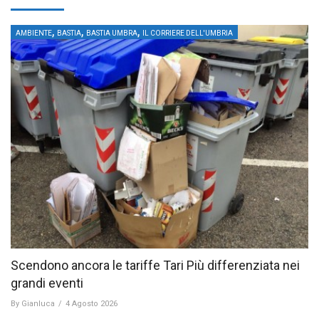
,
,
,
AMBIENTE
BASTIA
BASTIA UMBRA
IL CORRIERE DELL'UMBRIA
Scendono ancora le tariffe Tari Più differenziata nei
grandi eventi
By
Gianluca
/
4 Agosto 2026