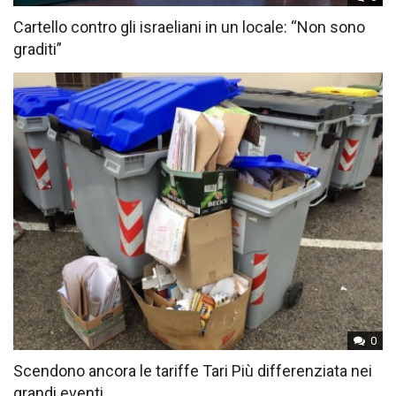
Cartello contro gli israeliani in un locale: “Non sono
graditi”
0
Scendono ancora le tariffe Tari Più differenziata nei
grandi eventi