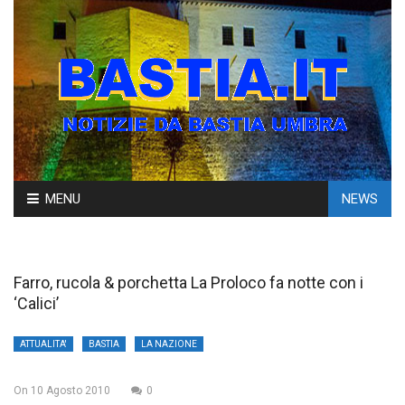
Skip
MENU
NEWS
to
content
Farro, rucola & porchetta La Proloco fa notte con i
‘Calici’
ATTUALITA'
BASTIA
LA NAZIONE
On
10 Agosto 2010
0