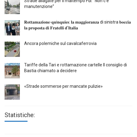
Strade allagate per il maltempo FdI: “Non c’è
manutenzione”
𝐑𝐨𝐭𝐭𝐚𝐦𝐚𝐳𝐢𝐨𝐧𝐞-𝐪𝐮i𝐧𝐪𝐮𝐢𝐞𝐬: 𝐥𝐚 𝐦𝐚𝐠𝐠𝐢𝐨𝐫𝐚𝐧𝐳𝐚 di sinistra 𝐛𝐨𝐜𝐜𝐢𝐚
𝐥𝐚 𝐩𝐫𝐨𝐩𝐨𝐬𝐭𝐚 𝐝𝐢 𝐅𝐫𝐚𝐭𝐞𝐥𝐥𝐢 𝐝’𝐈𝐭𝐚𝐥𝐢𝐚
Ancora polemiche sul cavalcaferrovia
Tariffe della Tari e rottamazione cartelle Il consiglio di
Bastia chiamato a decidere
«Strade sommerse per mancate pulizie»
Statistiche: