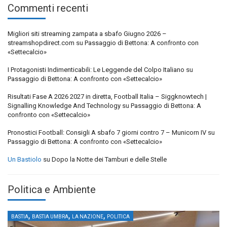
Commenti recenti
Migliori siti streaming zampata a sbafo Giugno 2026 –
streamshopdirect.com
su
Passaggio di Bettona: A confronto con
«Settecalcio»
I Protagonisti Indimenticabili: Le Leggende del Colpo Italiano
su
Passaggio di Bettona: A confronto con «Settecalcio»
Risultati Fase A 2026 2027 in diretta, Football Italia – Siggknowtech |
Signalling Knowledge And Technology
su
Passaggio di Bettona: A
confronto con «Settecalcio»
Pronostici Football: Consigli A sbafo 7 giorni contro 7 – Municorn IV
su
Passaggio di Bettona: A confronto con «Settecalcio»
Un Bastiolo
su
Dopo la Notte dei Tamburi e delle Stelle
Politica e Ambiente
,
,
,
BASTIA
BASTIA UMBRA
LA NAZIONE
POLITICA