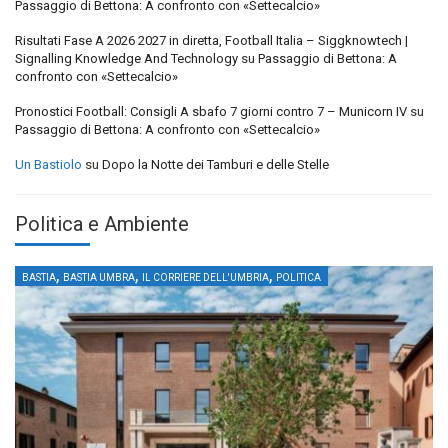
Passaggio di Bettona: A confronto con «Settecalcio»
Risultati Fase A 2026 2027 in diretta, Football Italia – Siggknowtech |
Signalling Knowledge And Technology
su
Passaggio di Bettona: A
confronto con «Settecalcio»
Pronostici Football: Consigli A sbafo 7 giorni contro 7 – Municorn IV
su
Passaggio di Bettona: A confronto con «Settecalcio»
Un Bastiolo
su
Dopo la Notte dei Tamburi e delle Stelle
Politica e Ambiente
,
,
,
BASTIA
BASTIA UMBRA
IL CORRIERE DELL'UMBRIA
POLITICA