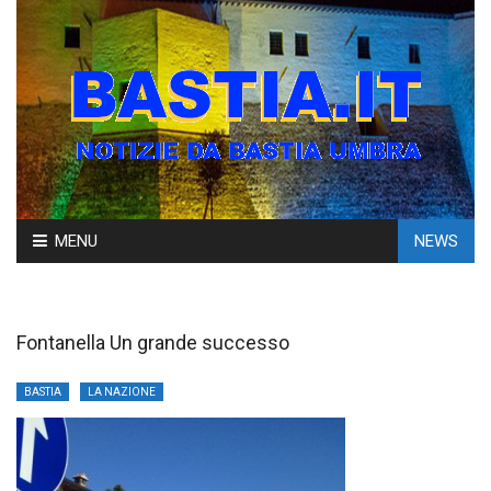
Skip
MENU
NEWS
to
content
Fontanella Un grande successo
BASTIA
LA NAZIONE