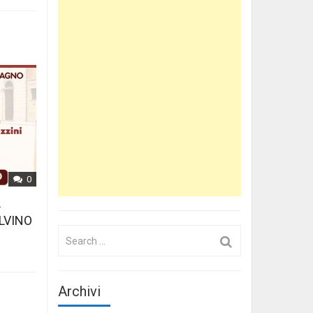
0
L
LVINO
Search
for:
Archivi