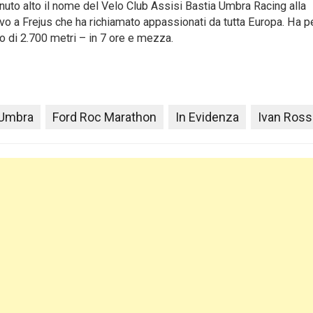
uto alto il nome del Velo Club Assisi Bastia Umbra Racing alla
vo a Frejus che ha richiamato appassionati da tutta Europa. Ha 
vo di 2.700 metri – in 7 ore e mezza.
 Umbra
Ford Roc Marathon
In Evidenza
Ivan Ross