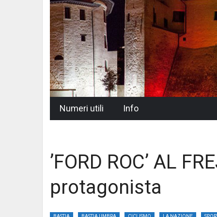
Skip
Numeri utili
Info
to
content
’FORD ROC’ AL FRE
protagonista
BASTIA
BASTIA UMBRA
CICLISMO
LA NAZIONE
SPOR