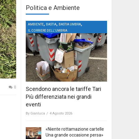
Politica e Ambiente
,
,
,
AMBIENTE
BASTIA
BASTIA UMBRA
IL CORRIERE DELL'UMBRIA
0
Scendono ancora le tariffe Tari
Più differenziata nei grandi
eventi
By
Gianluca
/
4 Agosto 2026
«Niente rottamazione cartelle
Una grande occasione persa»