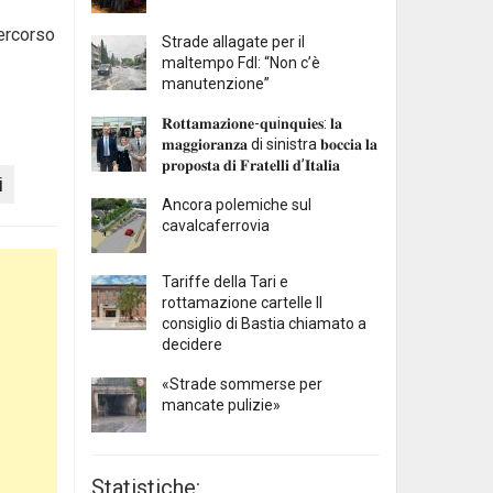
percorso
Strade allagate per il
maltempo FdI: “Non c’è
manutenzione”
𝐑𝐨𝐭𝐭𝐚𝐦𝐚𝐳𝐢𝐨𝐧𝐞-𝐪𝐮i𝐧𝐪𝐮𝐢𝐞𝐬: 𝐥𝐚
𝐦𝐚𝐠𝐠𝐢𝐨𝐫𝐚𝐧𝐳𝐚 di sinistra 𝐛𝐨𝐜𝐜𝐢𝐚 𝐥𝐚
𝐩𝐫𝐨𝐩𝐨𝐬𝐭𝐚 𝐝𝐢 𝐅𝐫𝐚𝐭𝐞𝐥𝐥𝐢 𝐝’𝐈𝐭𝐚𝐥𝐢𝐚
i
Ancora polemiche sul
cavalcaferrovia
Tariffe della Tari e
rottamazione cartelle Il
consiglio di Bastia chiamato a
decidere
«Strade sommerse per
mancate pulizie»
Statistiche: