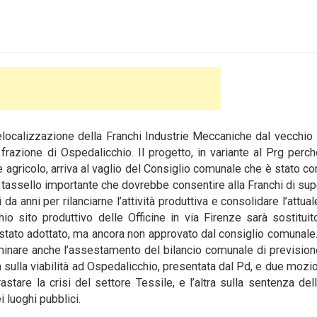
ocalizzazione della Franchi Industrie Meccaniche dal vecchio 
a frazione
di Ospedalicchio. Il progetto, in variante al Prg perc
 agricolo, arriva al vaglio del Consiglio comunale che è stato c
n tassello importante che dovrebbe consentire alla Franchi di sup
 da anni per rilanciarne l’attività produttiva e consolidare l’attual
io sito produttivo delle Officine in via Firenze sarà sostitui
è stato adottato, ma ancora non approvato dal consiglio comunale
nare anche l’assestamento del bilancio comunale di previsione
nza sulla viabilità ad Ospedalicchio, presentata dal Pd, e due mozio
stare la crisi del settore Tessile, e l’altra sulla sentenza del
 luoghi pubblici.