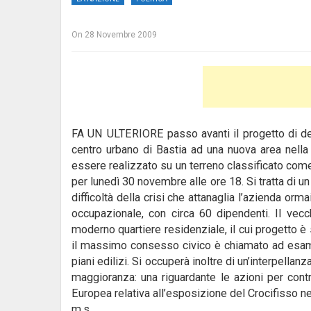
On
28 Novembre 2009
FA UN ULTERIORE passo avanti il progetto di del
centro urbano di Bastia ad una nuova area nell
essere realizzato su un terreno classificato come
per lunedì 30 novembre alle ore 18. Si tratta di u
difficoltà della crisi che attanaglia l’azienda ormai
occupazionale, con circa 60 dipendenti. Il vecch
moderno quartiere residenziale, il cui progetto 
il massimo consesso civico è chiamato ad esami
piani edilizi. Si occuperà inoltre di un’interpella
maggioranza: una riguardante le azioni per contra
Europea relativa all’esposizione del Crocifisso nei
m.s.