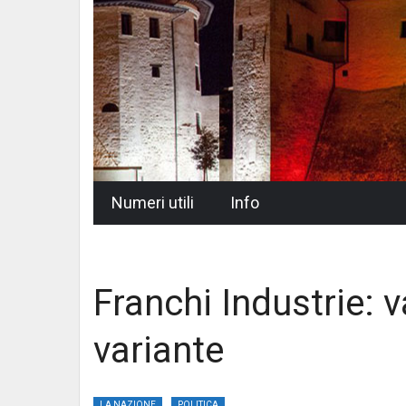
Skip
Numeri utili
Info
to
content
Franchi Industrie: v
variante
LA NAZIONE
POLITICA