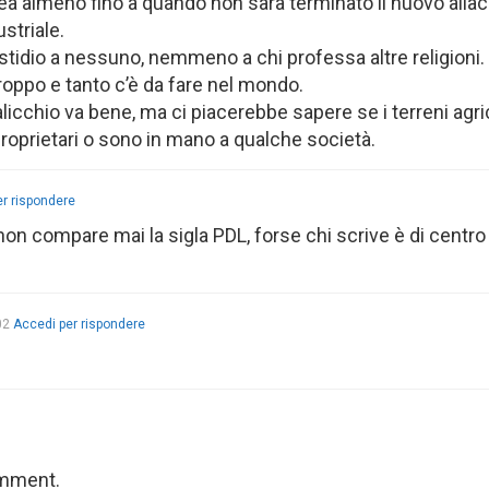
nea almeno fino a quando non sarà terminato il nuovo allac
striale.
fastidio a nessuno, nemmeno a chi professa altre religioni.
 troppo e tanto c’è da fare nel mondo.
cchio va bene, ma ci piacerebbe sapere se i terreni agric
oprietari o sono in mano a qualche società.
r rispondere
n compare mai la sigla PDL, forse chi scrive è di centro
02
Accedi per rispondere
omment.