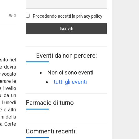
3
Procedendo accetti la privacy policy
Eventi da non perdere:
sito nel
hé dovrà
Non ci sono eventi
onvocato
erare le
tutti gli eventi
e livello
to da un
Farmacie di turno
. Lunedì
 e altri
ni della
la Corte
Commenti recenti