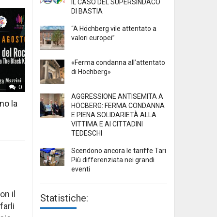
IL CASO DEL SUPERSINDACO
DI BASTIA
“A Höchberg vile attentato a
valori europei”
«Ferma condanna all’attentato
di Höchberg»
0
AGGRESSIONE ANTISEMITA A
no la
HÖCBERG: FERMA CONDANNA
E PIENA SOLIDARIETÀ ALLA
VITTIMA E AI CITTADINI
TEDESCHI
Scendono ancora le tariffe Tari
Più differenziata nei grandi
eventi
n il
Statistiche:
arli