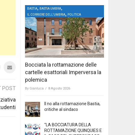
,
,
BASTIA
BASTIA UMBRA
,
IL CORRIERE DELL'UMBRIA
POLITICA
Bocciata la rottamazione delle
cartelle esattoriali Imperversa la
polemica
 POST
By
Gianluca
/
8 Agosto 2026
ziativa
Il no alla rottamazione Bastia,
tudenti
critiche al sindaco
“LA BOCCIATURA DELLA
ROTTAMAZIONE QUINQUIES E