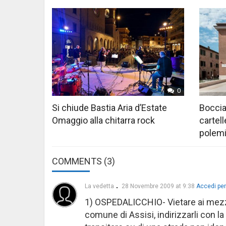
0
Si chiude Bastia Aria d’Estate
Boccia
Omaggio alla chitarra rock
cartell
polem
COMMENTS (3)
La vedetta
28 Novembre 2009 at 9:38
Accedi per
1) OSPEDALICCHIO- Vietare ai mezzi 
comune di Assisi, indirizzarli con la