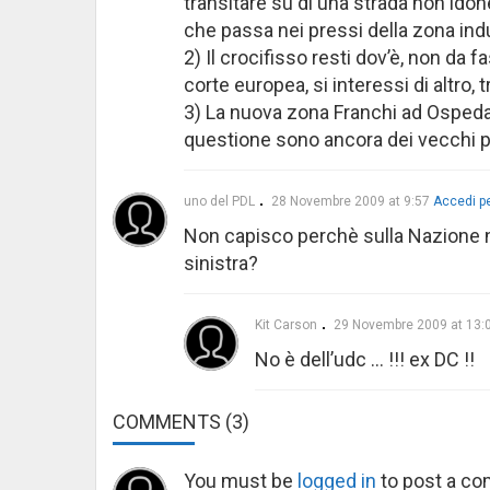
transitare su di una strada non ido
che passa nei pressi della zona indu
2) Il crocifisso resti dov’è, non da 
corte europea, si interessi di altro,
3) La nuova zona Franchi ad Ospedali
questione sono ancora dei vecchi pr
uno del PDL
28 Novembre 2009 at 9:57
Accedi pe
Non capisco perchè sulla Nazione no
sinistra?
Kit Carson
29 Novembre 2009 at 13:
No è dell’udc … !!! ex DC !!
COMMENTS
(3)
You must be
logged in
to post a c