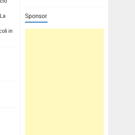
cio
Sponsor
 La
oli in