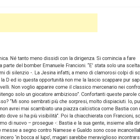
. Né tanto meno dissidi con la dirigenza. Si comincia a fare
a parte del bomber Emanuele Francioni. “E’ stata solo una scelta
i di silenzio -.
La Jesina infatti, a meno di clamorosi colpi di s
e la D ed io questa opportunità non me la lascio scappare pur sa
ivelli. Non voglio apparire come il classico mercenario nei confro
ritengo solo un giocatore ambizioso”. Confortanti queste parole 
o? “Mi sono sembrati più che sorpresi, molto dispiaciuti. Io, pu
e non avrei mai scambiato una piazza calcistica come Bastia con u
o dove si ha più visibilità”. Poi la chiacchierata con Francioni, s
o di nuovo – prosegue -: Bastia e la sua gente, insieme alla di
e messe a segno contro Narnese e Gualdo sono cose incancellab
cero ‘in bocca al lupo’, magari sarebbe meraviglioso incontrarsi 