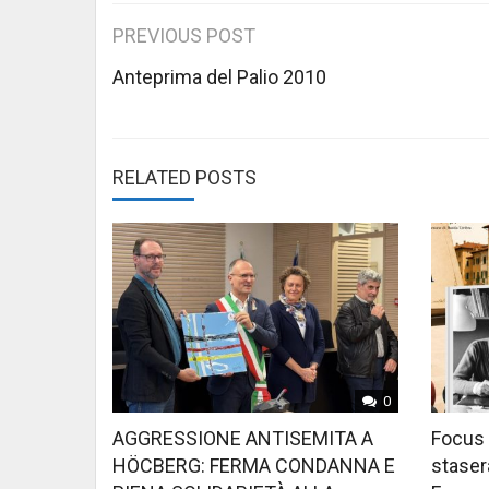
Post
PREVIOUS POST
navigation
Anteprima del Palio 2010
RELATED POSTS
0
AGGRESSIONE ANTISEMITA A
Focus 
HÖCBERG: FERMA CONDANNA E
stasera