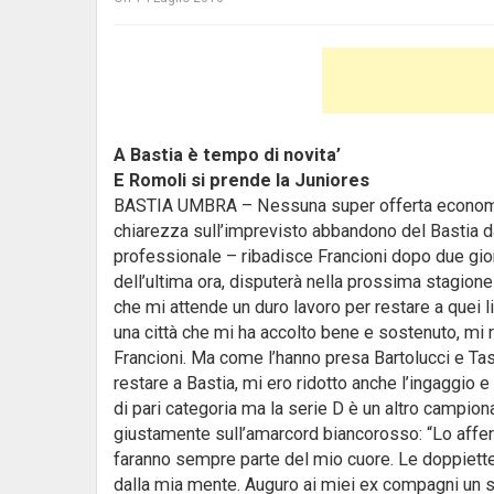
A Bastia è tempo di novita’
E Romoli si prende la Juniores
BASTIA UMBRA – Nessuna super offerta economica
chiarezza sull’imprevisto abbandono del Bastia d
professionale – ribadisce Francioni dopo due giorn
dell’ultima ora, disputerà nella prossima stagion
che mi attende un duro lavoro per restare a quei l
una città che mi ha accolto bene e sostenuto, mi 
Francioni. Ma come l’hanno presa Bartolucci e Tass
restare a Bastia, mi ero ridotto anche l’ingaggio 
di pari categoria ma la serie D è un altro campionat
giustamente sull’amarcord biancorosso: “Lo afferm
faranno sempre parte del mio cuore. Le doppiett
dalla mia mente. Auguro ai miei ex compagni un sin