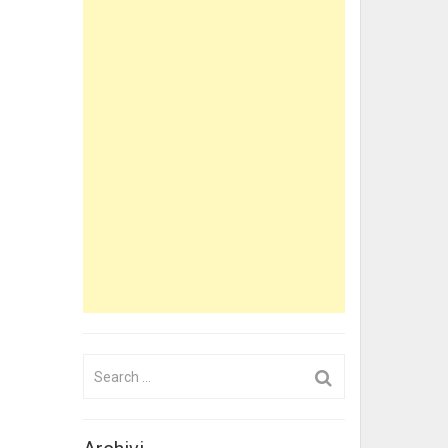
Search
for: