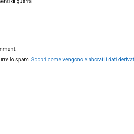
nti di guerra
omment.
durre lo spam.
Scopri come vengono elaborati i dati derivat