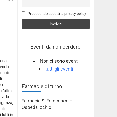
Procedendo accetti la privacy policy
Eventi da non perdere:
Non ci sono eventi
cena
pendo
tutti gli eventi
nti di
di
r di
Farmacie di turno
n’altra
civola
Farmacia S. Francesco –
rigenza,
Ospedalicchio
ili
tutti in