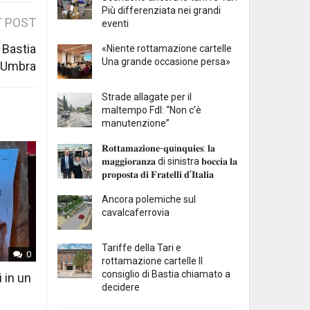
Più differenziata nei grandi
 POST
eventi
 Bastia
«Niente rottamazione cartelle
Una grande occasione persa»
Umbra
Strade allagate per il
maltempo FdI: “Non c’è
manutenzione”
𝐑𝐨𝐭𝐭𝐚𝐦𝐚𝐳𝐢𝐨𝐧𝐞-𝐪𝐮i𝐧𝐪𝐮𝐢𝐞𝐬: 𝐥𝐚
𝐦𝐚𝐠𝐠𝐢𝐨𝐫𝐚𝐧𝐳𝐚 di sinistra 𝐛𝐨𝐜𝐜𝐢𝐚 𝐥𝐚
𝐩𝐫𝐨𝐩𝐨𝐬𝐭𝐚 𝐝𝐢 𝐅𝐫𝐚𝐭𝐞𝐥𝐥𝐢 𝐝’𝐈𝐭𝐚𝐥𝐢𝐚
Ancora polemiche sul
cavalcaferrovia
Tariffe della Tari e
0
rottamazione cartelle Il
consiglio di Bastia chiamato a
i in un
decidere