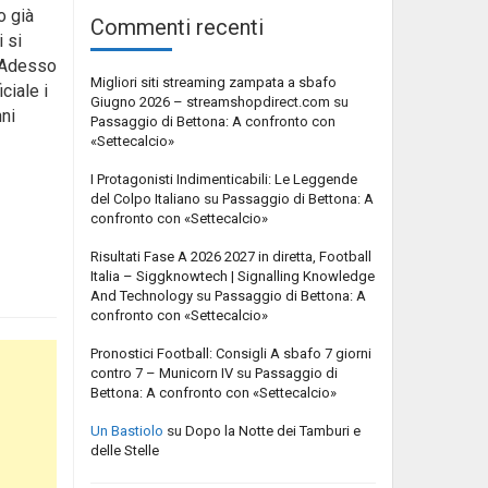
o già
Commenti recenti
 si
. Adesso
Migliori siti streaming zampata a sbafo
ciale i
Giugno 2026 – streamshopdirect.com
su
nni
Passaggio di Bettona: A confronto con
«Settecalcio»
I Protagonisti Indimenticabili: Le Leggende
del Colpo Italiano
su
Passaggio di Bettona: A
confronto con «Settecalcio»
Risultati Fase A 2026 2027 in diretta, Football
Italia – Siggknowtech | Signalling Knowledge
And Technology
su
Passaggio di Bettona: A
confronto con «Settecalcio»
Pronostici Football: Consigli A sbafo 7 giorni
contro 7 – Municorn IV
su
Passaggio di
Bettona: A confronto con «Settecalcio»
Un Bastiolo
su
Dopo la Notte dei Tamburi e
delle Stelle