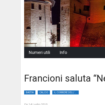
Skip
Numeri utili
Info
to
content
Francioni saluta “N
BASTIA
CALCIO
IL CORRIERE DELL'UMBRIA
On
14 Luglio 2010