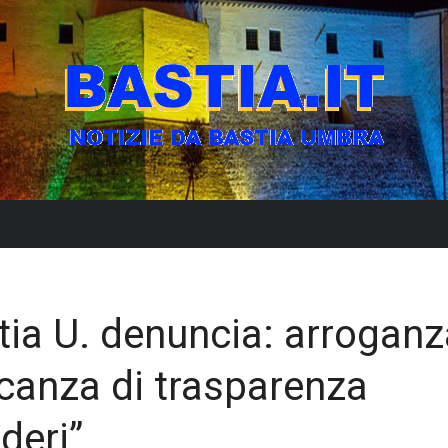
astia U. denuncia: arrogan
ncanza di trasparenza
deri”