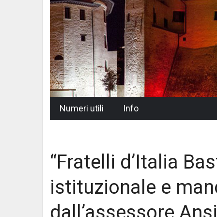
Skip
Numeri utili
Info
to
content
“Fratelli d’Italia B
istituzionale e ma
dall’assessore Ansi