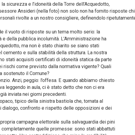
a sicurezza e l’idoneità della Torre dell’Acquedotto,
sessore Ansideri (nella foto) non solo non ha fornito risposte chi
sonali rivolte a un nostro consigliere, definendolo ripetutament
 il vuoto di risposte su un tema molto serio: la
tà e della pubblica incolumità. L’Amministrazione ha
Acquedotto, ma non è stato chiarito se siano stati
el cemento e sulla stabilità della struttura. La nostra
stati acquisiti certificati di idoneità statica da parte
 dei rischi come previsto dalla normativa vigente? Quali
 ha sostenuto il Comune?
silenzio. Anzi, peggio: l’offesa. E quando abbiamo chiesto
 leggendo in aula, ci è stato detto che non ci era
già inviata nei giorni precedenti.
aco, tipico della sinistra bastiola che, tornata al
i dialogo, confronto e rispetto delle opposizioni e dei
 propria campagna elettorale sulla salvaguardia dei pini
so completamente quelle promesse: sono stati abbattuti