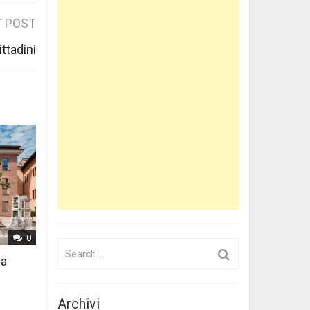
 POST
ttadini
0
Search
 a
for:
Archivi