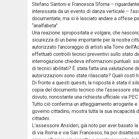
Stefano Santoni e Francesca Sforna – riguardante l
interessata da un evento di danza verticale – l’as
documentate, ma si è lasciato andare a offese per
“analfabeta”.
Una reazione spropositata e volgare, che nasconde
sicurezza di un bene importante per la nostra cit
autorizzato l’ancoraggio di artisti alla Torre dell’
effettuati controlli tecnici preventivi sullo stato d
interrogazione chiedeva informazioni puntuali: sono 
di tecnici abilitati? È stata fatta una valutazione
autorizzazioni sono state rilasciate? Quali costi
Di fronte a questi quesiti, la risposta è stata il 
copia del documento tecnico che l’assessore stava
dovuto, nonostante una richiesta ufficiale via PEC 
Tutto ciò conferma un atteggiamento arrogante e op
governo cittadino, mostra tutta la sua incapacità d
cittadini.
L’assessore Ansideri, già noto per aver basato la
di via Roma e via San Francesco, ha poi disatte