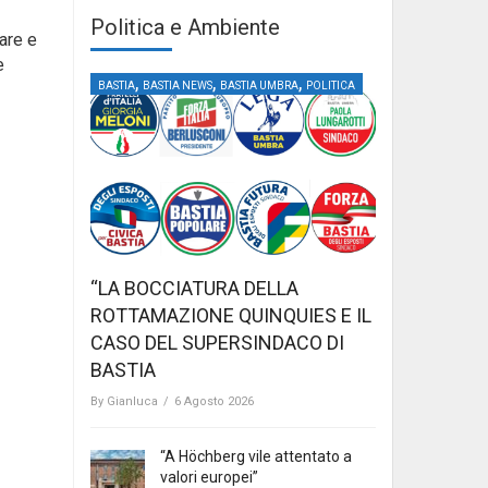
Politica e Ambiente
are e
e
,
,
,
BASTIA
BASTIA NEWS
BASTIA UMBRA
POLITICA
“LA BOCCIATURA DELLA
ROTTAMAZIONE QUINQUIES E IL
CASO DEL SUPERSINDACO DI
BASTIA
By
Gianluca
/
6 Agosto 2026
“A Höchberg vile attentato a
valori europei”