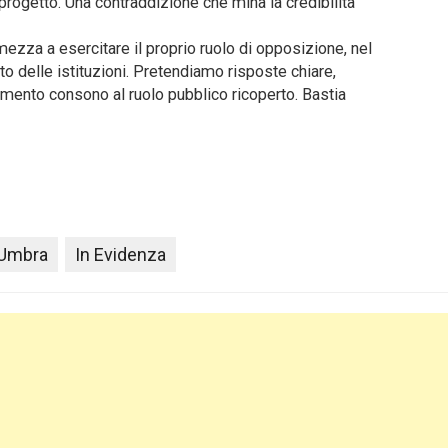
 progetto. Una contraddizione che mina la credibilità
mezza a esercitare il proprio ruolo di opposizione, nel
to delle istituzioni. Pretendiamo risposte chiare,
amento consono al ruolo pubblico ricoperto. Bastia
 Umbra
In Evidenza