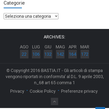
Categorie
Categorie
ARCHIVES:
AGO
LUG
GIU
MAG
APR
MAR
22
106
132
142
164
172
© Copyright 2016 BASTIA.IT - Gli articoli di stampa
vengono riportati in conformita' al D.L. 9 aprile 2003,
n_68 art 65 comma 1
Privacy
Cookie Policy
Preferenze privacy