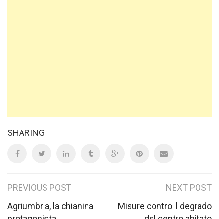
SHARING
Post
PREVIOUS POST
NEXT POST
navigation
Agriumbria, la chianina
Misure contro il degrado
protagonista
del centro abitato