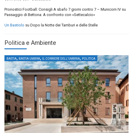
Pronostici Football: Consigli A sbafo 7 giorni contro 7 – Municorn IV
su
Passaggio di Bettona: A confronto con «Settecalcio»
Un Bastiolo
su
Dopo la Notte dei Tamburi e delle Stelle
Politica e Ambiente
,
,
,
BASTIA
BASTIA UMBRA
IL CORRIERE DELL'UMBRIA
POLITICA