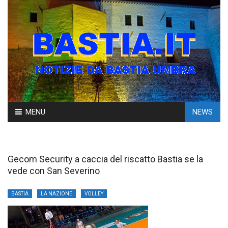
Skip
MENU
NEWS
to
content
Gecom Security a caccia del riscatto Bastia se la
vede con San Severino
BASTIA
LA NAZIONE
VOLLEY