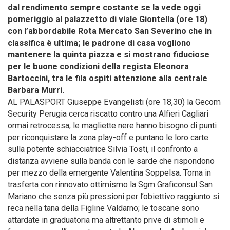
dal rendimento sempre costante se la vede oggi
pomeriggio al palazzetto di viale Giontella (ore 18)
con l’abbordabile Rota Mercato San Severino che in
classifica è ultima; le padrone di casa vogliono
mantenere la quinta piazza e si mostrano fiduciose
per le buone condizioni della regista Eleonora
Bartoccini, tra le fila ospiti attenzione alla centrale
Barbara Murri.
AL PALASPORT Giuseppe Evangelisti (ore 18,30) la Gecom
Security Perugia cerca riscatto contro una Alfieri Cagliari
ormai retrocessa; le magliette nere hanno bisogno di punti
per riconquistare la zona play-off e puntano le loro carte
sulla potente schiacciatrice Silvia Tosti, il confronto a
distanza avviene sulla banda con le sarde che rispondono
per mezzo della emergente Valentina Soppelsa. Torna in
trasferta con rinnovato ottimismo la Sgm Graficonsul San
Mariano che senza più pressioni per l’obiettivo raggiunto si
reca nella tana della Figline Valdarno; le toscane sono
attardate in graduatoria ma altrettanto prive di stimoli e