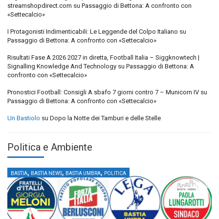
streamshopdirect.com
su
Passaggio di Bettona: A confronto con
«Settecalcio»
I Protagonisti Indimenticabili: Le Leggende del Colpo Italiano
su
Passaggio di Bettona: A confronto con «Settecalcio»
Risultati Fase A 2026 2027 in diretta, Football Italia – Siggknowtech |
Signalling Knowledge And Technology
su
Passaggio di Bettona: A
confronto con «Settecalcio»
Pronostici Football: Consigli A sbafo 7 giorni contro 7 – Municorn IV
su
Passaggio di Bettona: A confronto con «Settecalcio»
Un Bastiolo
su
Dopo la Notte dei Tamburi e delle Stelle
Politica e Ambiente
,
,
,
BASTIA
BASTIA NEWS
BASTIA UMBRA
POLITICA