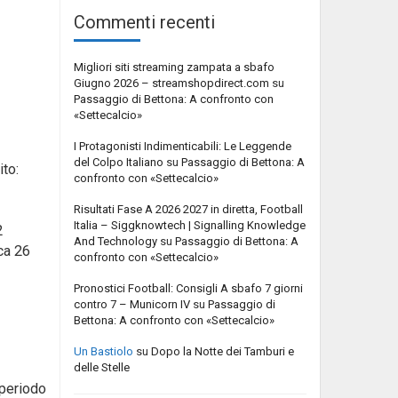
Commenti recenti
Migliori siti streaming zampata a sbafo
Giugno 2026 – streamshopdirect.com
su
Passaggio di Bettona: A confronto con
«Settecalcio»
I Protagonisti Indimenticabili: Le Leggende
del Colpo Italiano
su
Passaggio di Bettona: A
to:
confronto con «Settecalcio»
Risultati Fase A 2026 2027 in diretta, Football
Italia – Siggknowtech | Signalling Knowledge
2
And Technology
su
Passaggio di Bettona: A
ca 26
confronto con «Settecalcio»
Pronostici Football: Consigli A sbafo 7 giorni
contro 7 – Municorn IV
su
Passaggio di
Bettona: A confronto con «Settecalcio»
Un Bastiolo
su
Dopo la Notte dei Tamburi e
delle Stelle
 periodo