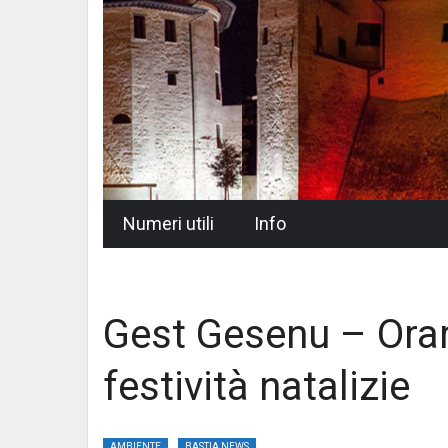
Skip
Numeri utili
Info
to
content
Gest Gesenu – Orari
festività natalizie
AMBIENTE
BASTIA NEWS