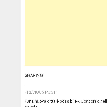
SHARING
Post
PREVIOUS POST
navigation
«Una nuova città è possibile». Concorso nel