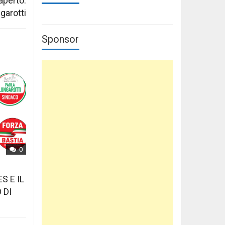
aperto.
garotti
Sponsor
0
S E IL
 DI