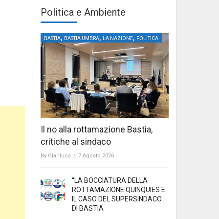
Politica e Ambiente
,
,
,
BASTIA
BASTIA UMBRA
LA NAZIONE
POLITICA
Il no alla rottamazione Bastia,
critiche al sindaco
By
Gianluca
/
7 Agosto 2026
“LA BOCCIATURA DELLA
ROTTAMAZIONE QUINQUIES E
IL CASO DEL SUPERSINDACO
DI BASTIA