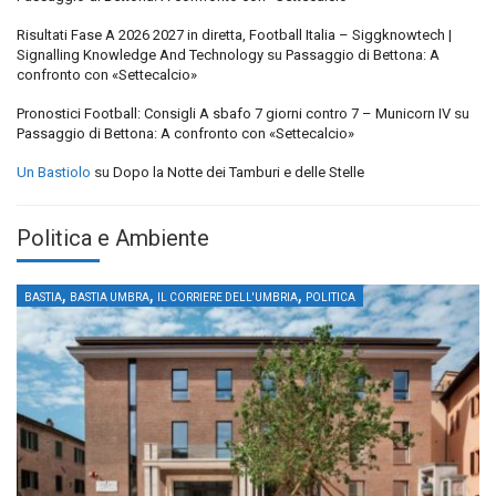
Risultati Fase A 2026 2027 in diretta, Football Italia – Siggknowtech |
Signalling Knowledge And Technology
su
Passaggio di Bettona: A
confronto con «Settecalcio»
Pronostici Football: Consigli A sbafo 7 giorni contro 7 – Municorn IV
su
Passaggio di Bettona: A confronto con «Settecalcio»
Un Bastiolo
su
Dopo la Notte dei Tamburi e delle Stelle
Politica e Ambiente
,
,
,
BASTIA
BASTIA UMBRA
IL CORRIERE DELL'UMBRIA
POLITICA