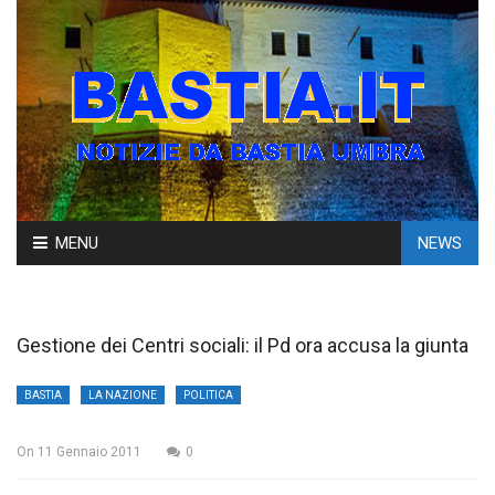
Skip
MENU
NEWS
to
content
Gestione dei Centri sociali: il Pd ora accusa la giunta
BASTIA
LA NAZIONE
POLITICA
On
11 Gennaio 2011
0