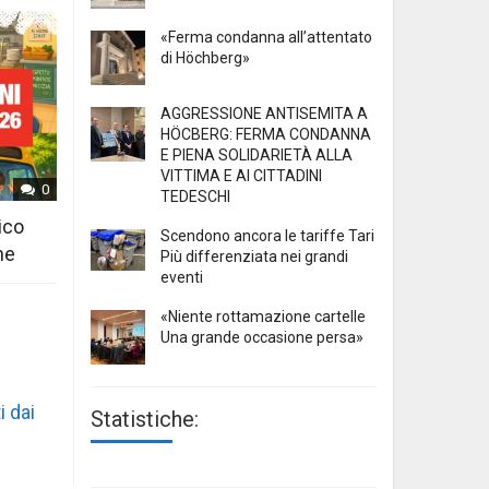
«Ferma condanna all’attentato
di Höchberg»
AGGRESSIONE ANTISEMITA A
HÖCBERG: FERMA CONDANNA
E PIENA SOLIDARIETÀ ALLA
VITTIMA E AI CITTADINI
0
TEDESCHI
ico
Scendono ancora le tariffe Tari
ne
Più differenziata nei grandi
eventi
«Niente rottamazione cartelle
Una grande occasione persa»
i dai
Statistiche: