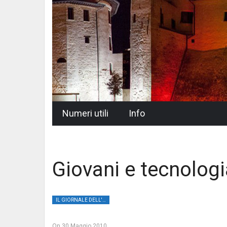
Skip
Numeri utili
Info
to
content
Giovani e tecnologi
IL GIORNALE DELL'UMBRIA
On
30 Maggio 2010