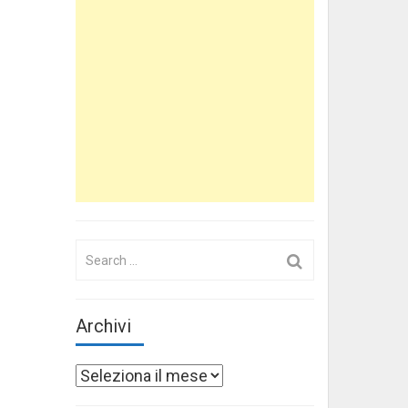
Search
for:
Archivi
Archivi