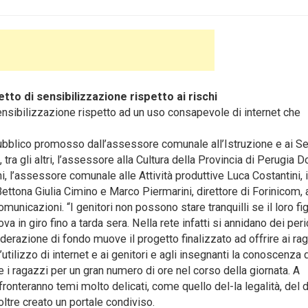
to di sensibilizzazione rispetto ai rischi
sibilizzazione rispetto ad un uso consapevole di internet che
pubblico promosso dall’assessore comunale all’Istruzione e ai Se
tra gli altri, l’assessore alla Cultura della Provincia di Perugia D
, l’assessore comunale alle Attività produttive Luca Costantini, i
Bettona Giulia Cimino e Marco Piermarini, direttore di Forinicom,
unicazioni. “I genitori non possono stare tranquilli se il loro fig
a in giro fino a tarda sera. Nella rete infatti si annidano dei peri
derazione di fondo muove il progetto finalizzato ad offrire ai ra
utilizzo di internet e ai genitori e agli insegnanti la conoscenza 
 i ragazzi per un gran numero di ore nel corso della giornata. A
fronteranno temi molto delicati, come quello del-la legalità, del d
ltre creato un portale condiviso.