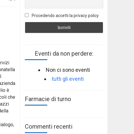
Procedendo accetti la privacy policy
Eventi da non perdere:
rvizi
Non ci sono eventi
onatella
l
tutti gli eventi
 azienda
lio è
coli che
Farmacie di turno
gazzi
della
ialogo,
Commenti recenti