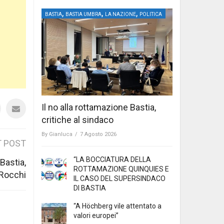
,
,
,
BASTIA
BASTIA UMBRA
LA NAZIONE
POLITICA
Il no alla rottamazione Bastia,
critiche al sindaco
By
Gianluca
/
7 Agosto 2026
 POST
“LA BOCCIATURA DELLA
 Bastia,
ROTTAMAZIONE QUINQUIES E
 Rocchi
IL CASO DEL SUPERSINDACO
DI BASTIA
“A Höchberg vile attentato a
valori europei”