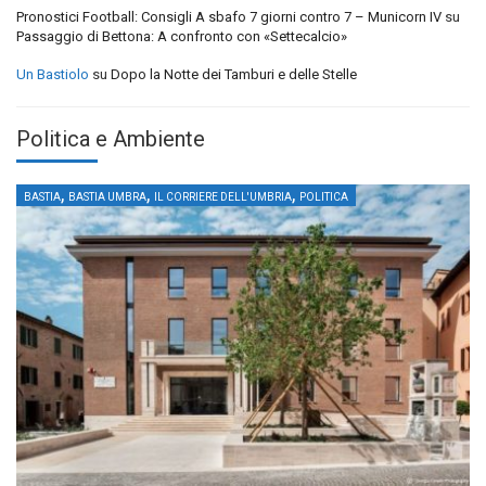
Pronostici Football: Consigli A sbafo 7 giorni contro 7 – Municorn IV
su
Passaggio di Bettona: A confronto con «Settecalcio»
Un Bastiolo
su
Dopo la Notte dei Tamburi e delle Stelle
Politica e Ambiente
,
,
,
BASTIA
BASTIA UMBRA
IL CORRIERE DELL'UMBRIA
POLITICA