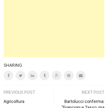
SHARING
Post
PREVIOUS POST
NEXT POST
navigation
Agricoltura
Bartolucci conferma:
“Francioni e Tasso, ma