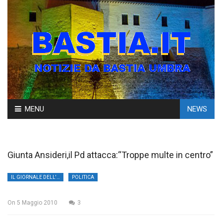
Skip
MENU
NEWS
to
content
Giunta Ansideri,il Pd attacca:“Troppe multe in centro”
IL GIORNALE DELL'UMBRIA
POLITICA
On
5 Maggio 2010
3