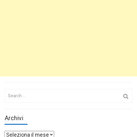
Search
for:
Archivi
Archivi