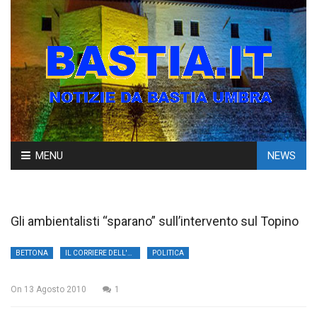
Skip
MENU
NEWS
to
content
Gli ambientalisti “sparano” sull’intervento sul Topino
BETTONA
IL CORRIERE DELL'UMBRIA
POLITICA
On
13 Agosto 2010
1