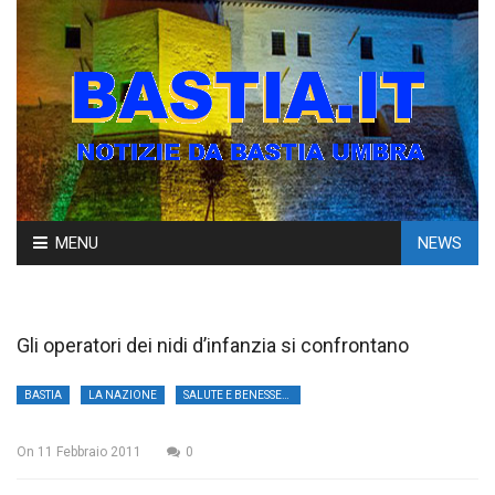
Skip
MENU
NEWS
to
content
Gli operatori dei nidi d’infanzia si confrontano
BASTIA
LA NAZIONE
SALUTE E BENESSERE
On
11 Febbraio 2011
0