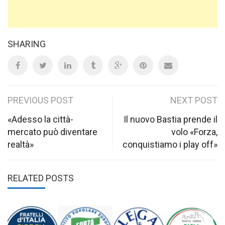
SHARING
Post
PREVIOUS POST
NEXT POST
navigation
«Adesso la città-
Il nuovo Bastia prende il
mercato può diventare
volo «Forza,
realtà»
conquistiamo i play off»
RELATED POSTS