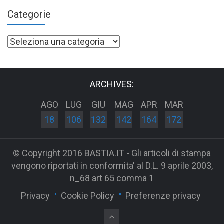
Categorie
Categorie
ARCHIVES:
AGO
LUG
GIU
MAG
APR
MAR
18
106
132
142
164
172
© Copyright 2016 BASTIA.IT - Gli articoli di stampa
vengono riportati in conformita' al D.L. 9 aprile 2003,
n_68 art 65 comma 1
Privacy
Cookie Policy
Preferenze privacy