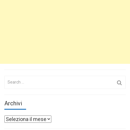
Search
for:
Archivi
Archivi