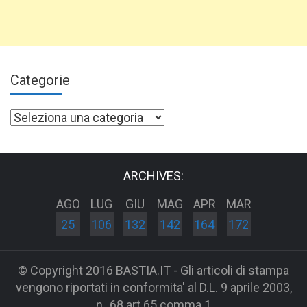
Categorie
Categorie
ARCHIVES:
AGO
LUG
GIU
MAG
APR
MAR
25
106
132
142
164
172
© Copyright 2016 BASTIA.IT - Gli articoli di stampa
vengono riportati in conformita' al D.L. 9 aprile 2003,
n_68 art 65 comma 1