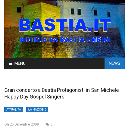
Skip
MENU
NEWS
to
content
Gran concerto a Bastia Protagonisti in San Michele
Happy Day Gospel Singers
ATTUALITA'
LA NAZIONE
On
25 Dicembre 2009
0