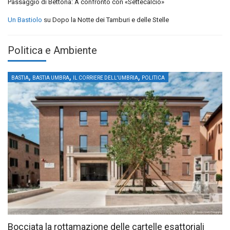
Passaggio di Bettona: A confronto con «Settecalcio»
Un Bastiolo
su
Dopo la Notte dei Tamburi e delle Stelle
Politica e Ambiente
,
,
,
BASTIA
BASTIA UMBRA
IL CORRIERE DELL'UMBRIA
POLITICA
Bocciata la rottamazione delle cartelle esattoriali