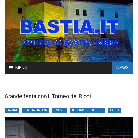
Skip
MENU
NEWS
to
content
Grande festa con il Torneo dei Rioni
BASTIA
BASTIA UMBRA
EVENTI
IL CORRIERE DELL'UMBRIA
PALIO