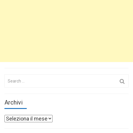
Search
for:
Archivi
Archivi